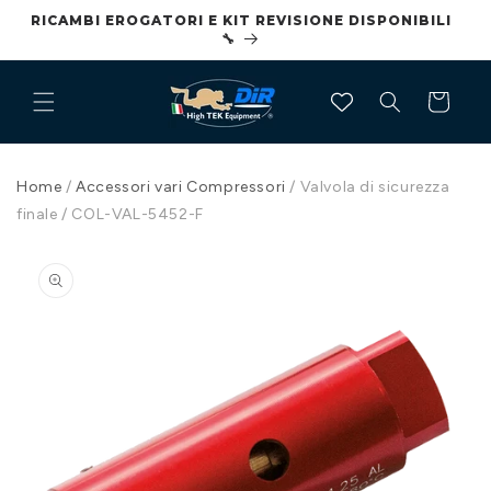
Vai
RICAMBI EROGATORI E KIT REVISIONE DISPONIBILI
CO
direttamente
🔧
ai contenuti
Carrello
Home
/
Accessori vari Compressori
/
Valvola di sicurezza
finale / COL-VAL-5452-F
Passa alle
informazioni
sul
prodotto