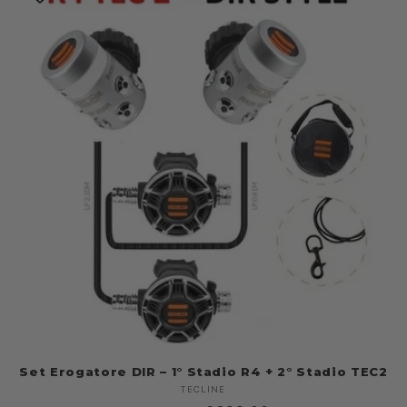
Set Erogatore DIR – 1° Stadio R4 + 2° Stadio TEC2
TECLINE
Produttore: