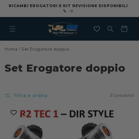
Vai
RICAMBI EROGATORI E KIT REVISIONE DISPONIBILI
CO
direttamente
🔧
ai contenuti
Carrello
Home
/
Set Erogatore doppio
Set Erogatore doppio
Filtra e ordina
31 prodotti