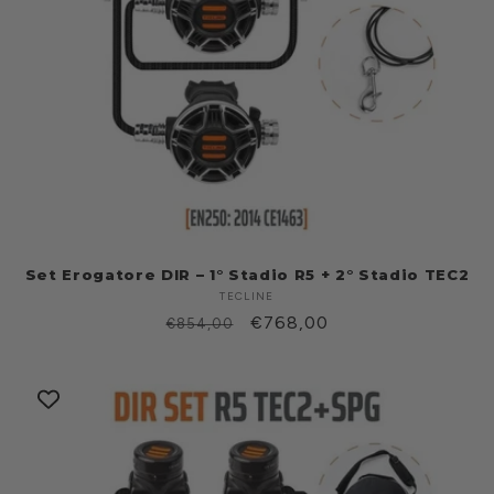
Set Erogatore DIR – 1° Stadio R5 + 2° Stadio TEC2
TECLINE
Produttore:
Prezzo
Prezzo
€768,00
€854,00
di
scontato
listino