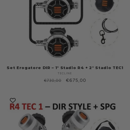
Set Erogatore DIR – 1° Stadio R4 + 2° Stadio TEC1
TECLINE
Produttore:
Prezzo
Prezzo
€675,00
€730,00
di
scontato
listino