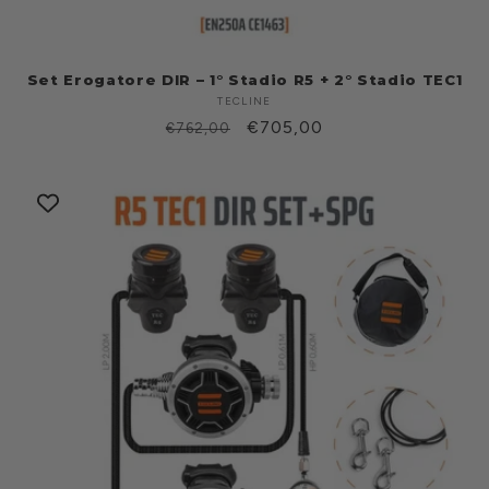
Set Erogatore DIR – 1° Stadio R5 + 2° Stadio TEC1
TECLINE
Produttore:
Prezzo
Prezzo
€705,00
€762,00
di
scontato
listino