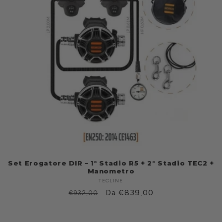
Set Erogatore DIR – 1° Stadio R5 + 2° Stadio TEC2 +
Manometro
TECLINE
Produttore:
Prezzo
Prezzo
Da €839,00
€932,00
di
scontato
listino