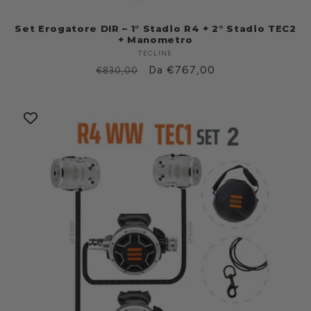
Set Erogatore DIR – 1° Stadio R4 + 2° Stadio TEC2
+ Manometro
TECLINE
Produttore:
Prezzo
Prezzo
Da €767,00
€830,00
di
scontato
listino