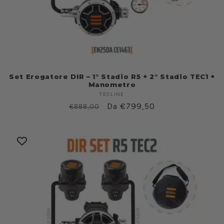
Set Erogatore DIR – 1° Stadio R5 + 2° Stadio TEC1 +
Manometro
TECLINE
Produttore:
Prezzo
Prezzo
Da €799,50
€888,00
di
scontato
listino