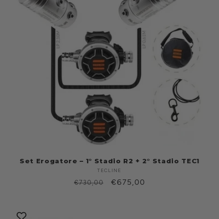
Set Erogatore – 1° Stadio R2 + 2° Stadio TEC1
TECLINE
Produttore:
Prezzo
Prezzo
€675,00
€730,00
di
scontato
listino