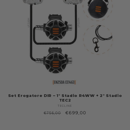
Set Erogatore DIR – 1° Stadio R4WW + 2° Stadio
TEC2
TECLINE
Produttore:
Prezzo
Prezzo
€699,00
€756,00
di
scontato
listino