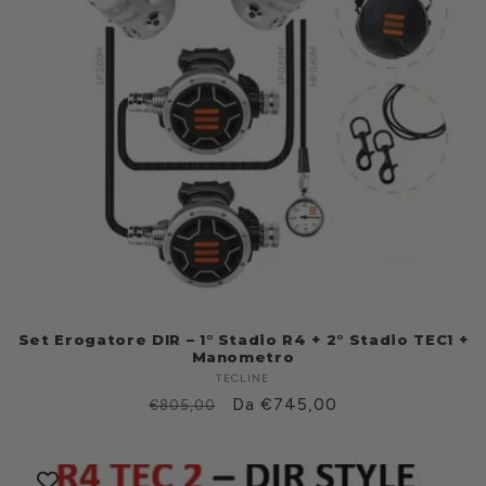
Set Erogatore DIR – 1° Stadio R4 + 2° Stadio TEC1 +
Manometro
TECLINE
Produttore:
Prezzo
Prezzo
Da €745,00
€805,00
di
scontato
listino