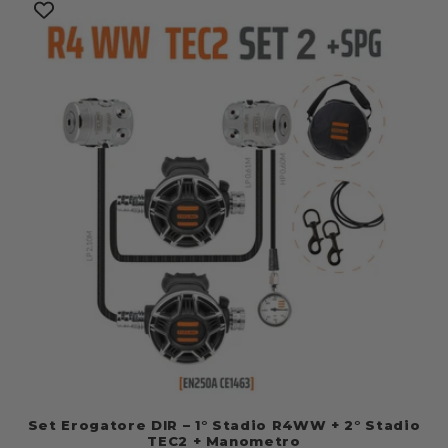
Set Erogatore DIR – 1° Stadio R4WW + 2° Stadio
TEC2 + Manometro