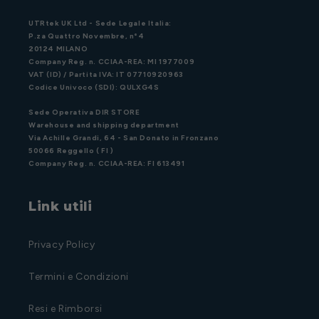
UTRtek UK Ltd - Sede Legale Italia:
P.za Quattro Novembre, n°4
20124 MILANO
Company Reg. n. CCIAA-REA: MI 1977009
VAT (ID) / Partita IVA: IT 07710920963
Codice Univoco (SDI): QULXG4S
Sede Operativa DIR STORE
Warehouse and shipping department
Via Achille Grandi, 64 - San Donato in Fronzano
50066 Reggello ( FI )
Company Reg. n. CCIAA-REA: FI 613491
Link utili
Privacy Policy
Termini e Condizioni
Resi e Rimborsi