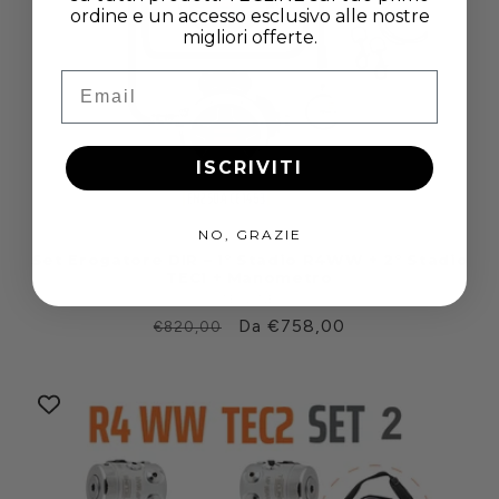
ordine e un accesso esclusivo alle nostre
migliori offerte.
Email
ISCRIVITI
NO, GRAZIE
Set Erogatore DIR – 1° Stadio R4WW + 2° Stadio
TEC1 + Manometro
TECLINE
Produttore:
Prezzo
Prezzo
Da €758,00
€820,00
di
scontato
listino