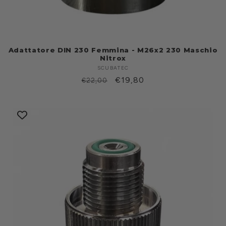
Adattatore DIN 230 Femmina - M26x2 230 Maschio
Nitrox
SCUBATEC
Produttore:
Prezzo
Prezzo
€19,80
€22,00
di
scontato
listino