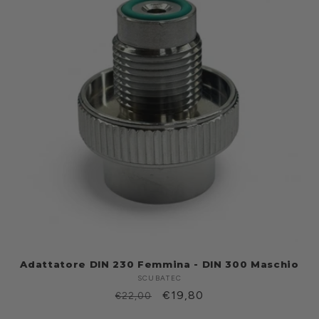
Adattatore DIN 230 Femmina - DIN 300 Maschio
SCUBATEC
Produttore:
Prezzo
Prezzo
€19,80
€22,00
di
scontato