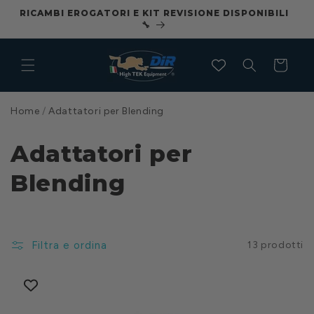
Vai
RICAMBI EROGATORI E KIT REVISIONE DISPONIBILI
CO
direttamente
🔧
ai contenuti
Carrello
Home
/
Adattatori per Blending
Adattatori per
Blending
Filtra e ordina
13 prodotti