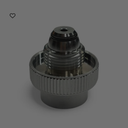
di
scontato
listino