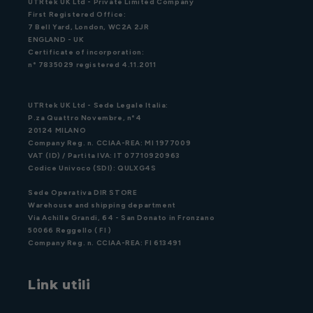
UTRtek UK Ltd - Private Limited Company
First Registered Office:
7 Bell Yard, London, WC2A 2JR
ENGLAND - UK
Certificate of incorporation:
n° 7835029 registered 4.11.2011
UTRtek UK Ltd - Sede Legale Italia:
P.za Quattro Novembre, n°4
20124 MILANO
Company Reg. n. CCIAA-REA: MI 1977009
VAT (ID) / Partita IVA: IT 07710920963
Codice Univoco (SDI): QULXG4S
Sede Operativa DIR STORE
Warehouse and shipping department
Via Achille Grandi, 64 - San Donato in Fronzano
50066 Reggello ( FI )
Company Reg. n. CCIAA-REA: FI 613491
Link utili