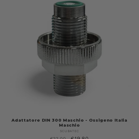
Adattatore DIN 300 Maschio - Ossigeno Italia
Maschio
SCUBATEC
Produttore:
Prezzo
Prezzo
€19,80
€22,00