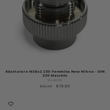
Adattatore M26x2 230 Femmina New Nitrox - DIN
230 Maschio
SCUBATEC
Produttore:
Prezzo
Prezzo
€19,80
€22,00
di
scontato
listino