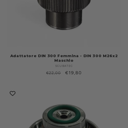
Adattatore DIN 300 Femmina - DIN 300 M26x2
Maschio
SCUBATEC
Produttore:
Prezzo
Prezzo
€19,80
€22,00
di
scontato
listino