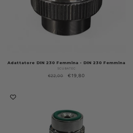
Adattatore DIN 230 Femmina - DIN 230 Femmina
SCUBATEC
Produttore:
Prezzo
Prezzo
€19,80
€22,00
di
scontato
listino