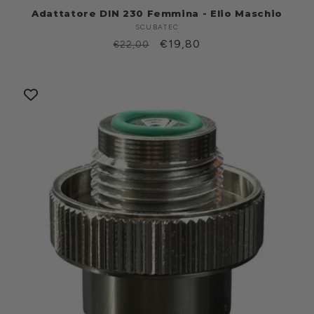
Adattatore DIN 230 Femmina - Elio Maschio
SCUBATEC
Produttore:
Prezzo
Prezzo
€19,80
€22,00
di
scontato
listino