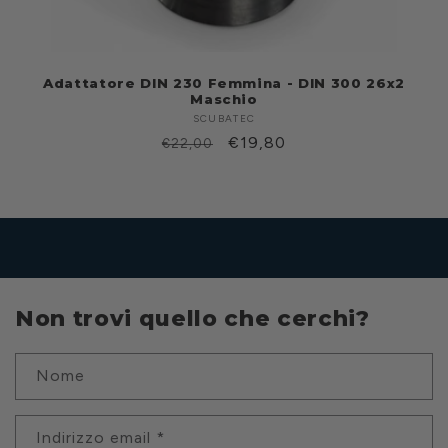
Adattatore DIN 230 Femmina - DIN 300 26x2
Maschio
SCUBATEC
Produttore:
Prezzo
Prezzo
€19,80
€22,00
di
scontato
listino
Non trovi quello che cerchi?
Nome
Indirizzo email
*