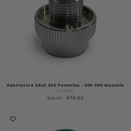
Adattatore 26x2 230 Femmina - DIN 300 Maschio
SCUBATEC
Produttore:
Prezzo
Prezzo
€19,80
€22,00
di
scontato
listino