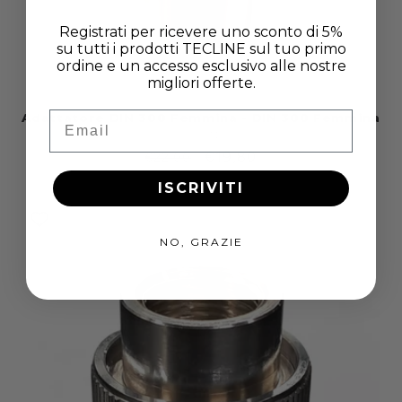
Registrati per ricevere uno sconto di 5%
su tutti i prodotti TECLINE sul tuo primo
ordine e un accesso esclusivo alle nostre
migliori offerte.
Email
Adattatore DIN 300 Femmina - DIN 300 Femmina
SCUBATEC
Produttore:
Prezzo
Prezzo
€19,80
€22,00
di
scontato
ISCRIVITI
listino
NO, GRAZIE