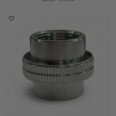
di
scontato
listino