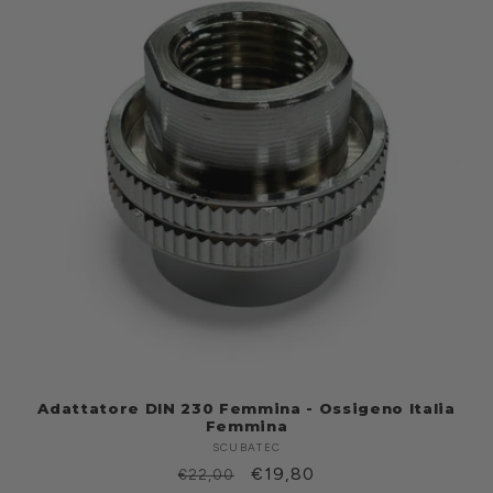
Adattatore DIN 230 Femmina - Ossigeno Italia
Femmina
SCUBATEC
Produttore:
Prezzo
Prezzo
€19,80
€22,00