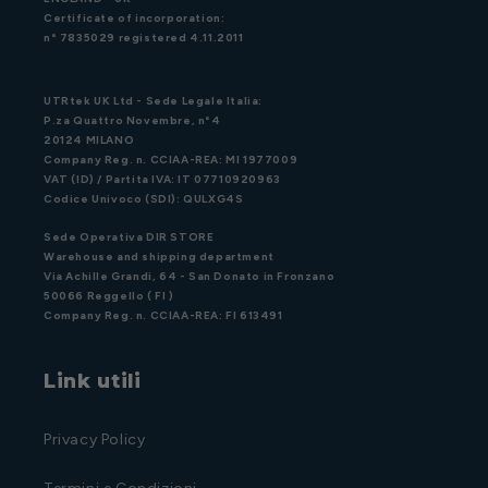
Certificate of incorporation:
n° 7835029 registered 4.11.2011
UTRtek UK Ltd - Sede Legale Italia:
P.za Quattro Novembre, n°4
20124 MILANO
Company Reg. n. CCIAA-REA: MI 1977009
VAT (ID) / Partita IVA: IT 07710920963
Codice Univoco (SDI): QULXG4S
Sede Operativa DIR STORE
Warehouse and shipping department
Via Achille Grandi, 64 - San Donato in Fronzano
50066 Reggello ( FI )
Company Reg. n. CCIAA-REA: FI 613491
Link utili
Privacy Policy