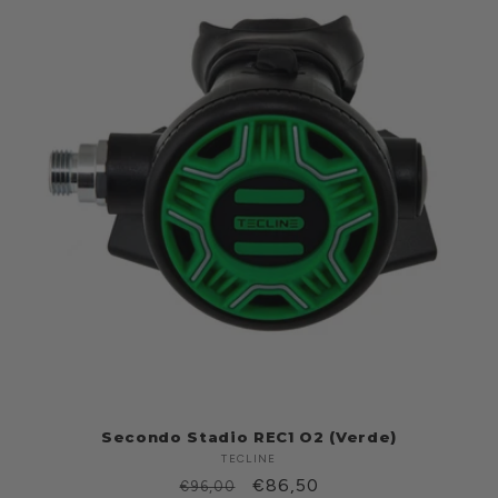
Secondo Stadio REC1 O2 (Verde)
TECLINE
Produttore:
Prezzo
Prezzo
€86,50
€96,00