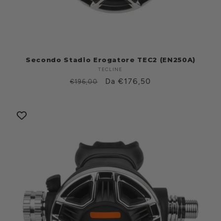
Secondo Stadio Erogatore TEC2 (EN250A)
TECLINE
Produttore:
Prezzo
Prezzo
Da €176,50
€196,00
di
scontato
listino