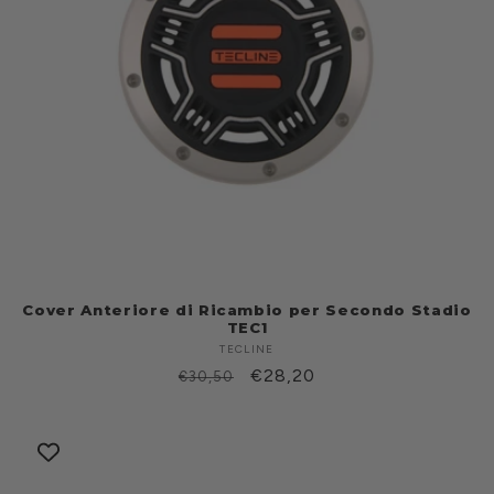
Cover Anteriore di Ricambio per Secondo Stadio
TEC1
TECLINE
Produttore:
Prezzo
Prezzo
€28,20
€30,50
di
scontato
listino