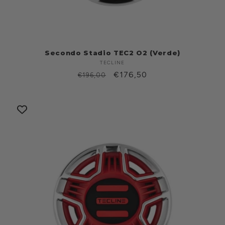
Secondo Stadio TEC2 O2 (Verde)
TECLINE
Produttore:
Prezzo
Prezzo
€176,50
€196,00
di
scontato
listino