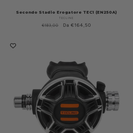
Secondo Stadio Erogatore TEC1 (EN250A)
TECLINE
Produttore:
Prezzo
Prezzo
Da €164,50
€183,00
di
scontato
listino