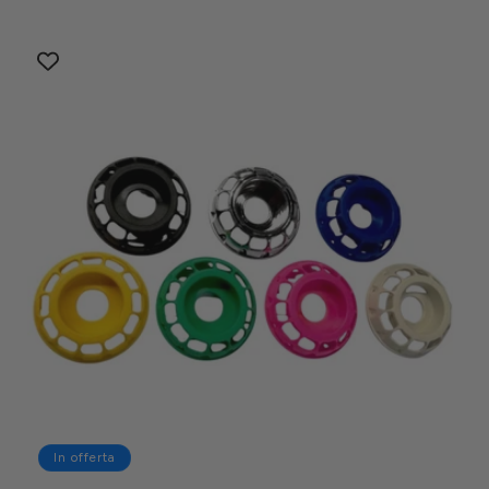
di
scontato
listino
In offerta