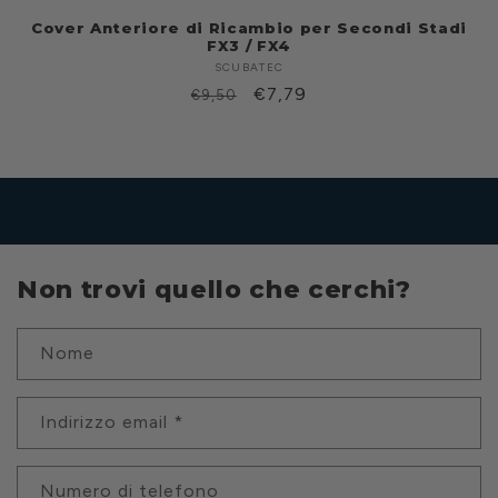
Cover Anteriore di Ricambio per Secondi Stadi
FX3 / FX4
SCUBATEC
Produttore:
Prezzo
Prezzo
€7,79
€9,50
di
scontato
listino
Non trovi quello che cerchi?
Nome
Indirizzo email
*
Numero di telefono