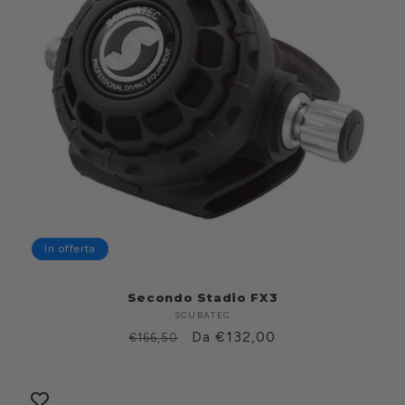
In offerta
Secondo Stadio FX3
SCUBATEC
Produttore:
Prezzo
Prezzo
Da €132,00
€166,50
di
scontato
listino