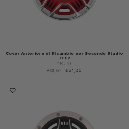
Cover Anteriore di Ricambio per Secondo Stadio
TEC2
TECLINE
Produttore:
Prezzo
Prezzo
€31,00
€33,50
di
scontato
listino