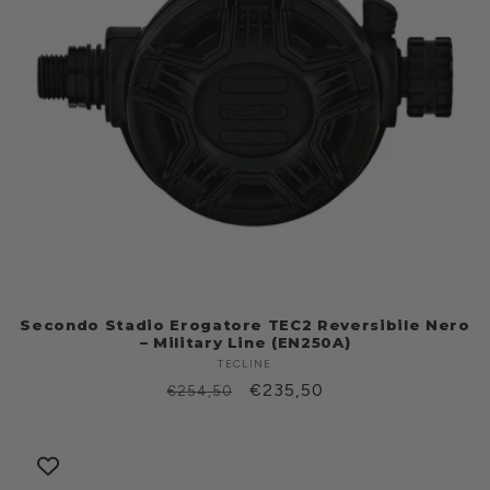
Secondo Stadio Erogatore TEC2 Reversibile Nero
– Military Line (EN250A)
TECLINE
Produttore:
Prezzo
Prezzo
€235,50
€254,50
di
scontato
listino