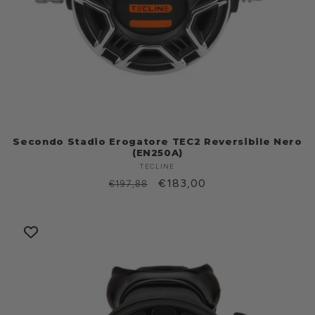
Secondo Stadio Erogatore TEC2 Reversibile Nero
(EN250A)
TECLINE
Produttore:
Prezzo
Prezzo
€183,00
€197,88
di
scontato
listino