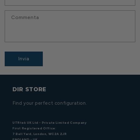
Commenta
Invia
DIR STORE
Find your perfect configuration.
UTRtek UK Ltd - Private Limited Company
First Registered Office:
7 Bell Yard, London, WC2A 2JR
ENGLAND - UK