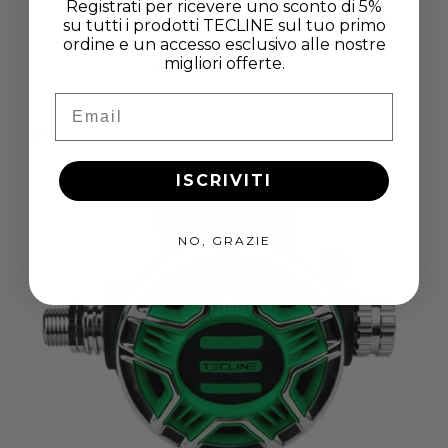
Registrati per ricevere uno sconto di 5%
su tutti i prodotti TECLINE sul tuo primo
Secondo Stadio TEC1 O2 (Verde)
ordine e un accesso esclusivo alle nostre
TECLINE
Produttore:
migliori offerte.
Prezzo
Prezzo
€164,50
€183,00
di
scontato
Email
listino
ISCRIVITI
NO, GRAZIE