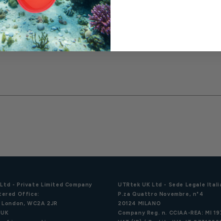
efono
Ltd - Private Limited Company
UTRtek UK Ltd - Sede Legale Itali
tered Office:
P.za Quattro Novembre, n°4
d, London, WC2A 2JR
20124 MILANO
 UK
Company Reg. n. CCIAA-REA: MI 1