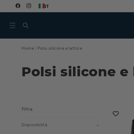
Vai
IT
MBI EROGATORI E KIT REVISIONE DISPONIBILI 🔧
direttamente
Facebook
Instagram
ai contenuti
Home
/
Polsi silicone e lattice
Polsi silicone e 
Filtra:
Disponibilità