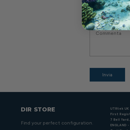
Numero di tel
Commenta
Invia
DIR STORE
UTRtek UK 
First Regis
7 Bell Yar
Find your perfect configuration.
ENGLAND -