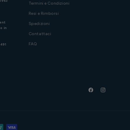
20963
Termini e Condizioni
Resi e Rimborsi
ent
Spedizioni
o in
Contattaci
FAQ
3491
Facebook
Instagram