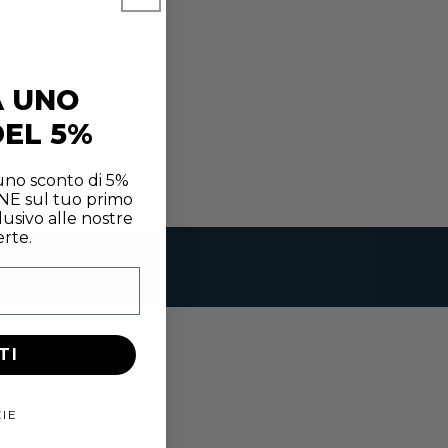
A UNO
EL 5%
 uno sconto di 5%
INE sul tuo primo
usivo alle nostre
erte.
TI
IE