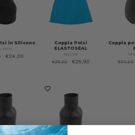
si in Silicone
Coppia Polsi
Coppia pol
ELASTOSEAL
I-TECH
Produttore:
TECLINE
Produttore:
PR
o
Prezzo
€24,00
0
Prezzo
Prezzo
€25,90
Prezz
€28,00
€20,00
scontato
di
scontato
di
o
listino
listino