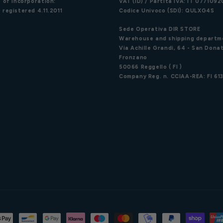
 of incorporation:
VAT (ID) / Partita IVA: IT 077109
 registered 4.11.2011
Codice Univoco (SDI): QULXG4S
Sede Operativa DIR STORE
Warehouse and shipping departm
Via Achille Grandi, 64 - San Donat
Fronzano
50066 Reggello ( FI )
Company Reg. n. CCIAA-REA: FI 61