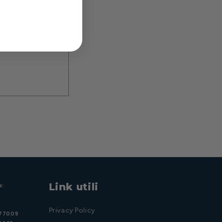
Link utili
a:
Privacy Policy
977009