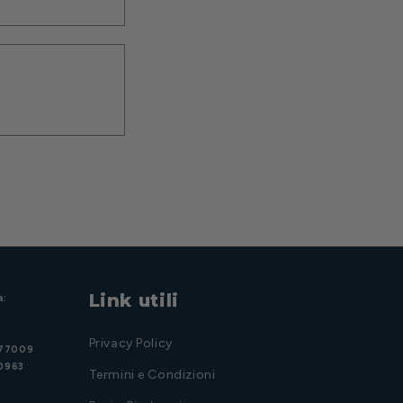
Link utili
a:
Privacy Policy
977009
20963
Termini e Condizioni