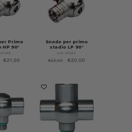
per Primo
Snodo per primo
o HP 90°
stadio LP 90°
-STORE
Produttore:
DIR-STORE
Produttore:
o
Prezzo
€21,00
Prezzo
Prezzo
€20,00
€23,00
scontato
di
scontato
listino