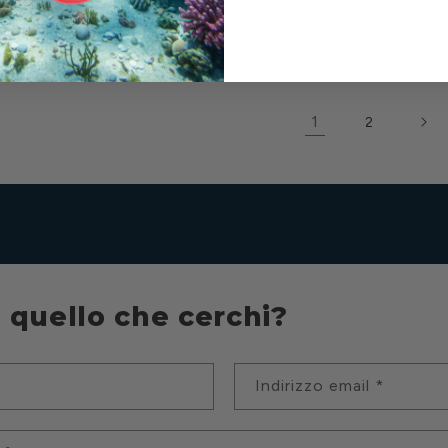
o
listino
lis
1
2
 quello che cerchi?
Indirizzo email
*