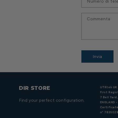
Numero di tel
Commenta
Invia
DIR STORE
UTRtek UK 
First Regis
7 Bell Yar
Find your perfect configuration.
ENGLAND -
Certificate
n° 7835029