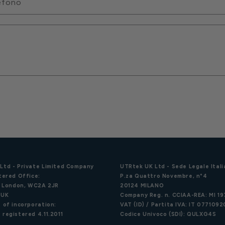
efono
Ltd - Private Limited Company
UTRtek UK Ltd - Sede Legale Itali
tered Office:
P.za Quattro Novembre, n°4
d, London, WC2A 2JR
20124 MILANO
 UK
Company Reg. n. CCIAA-REA: MI 1
 of incorporation:
VAT (ID) / Partita IVA: IT 077109
 registered 4.11.2011
Codice Univoco (SDI): QULXG4S