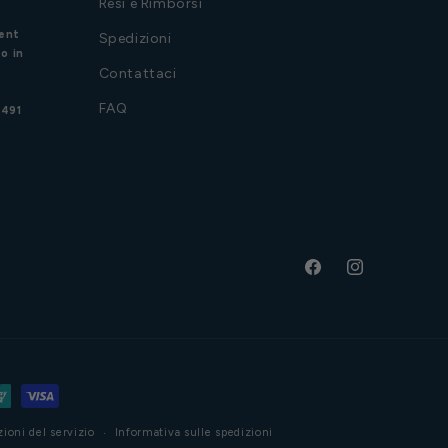
Resi e Rimborsi
ent
Spedizioni
o in
Contattaci
FAQ
3491
Facebook
Instagram
ioni del servizio
Informativa sulle spedizioni