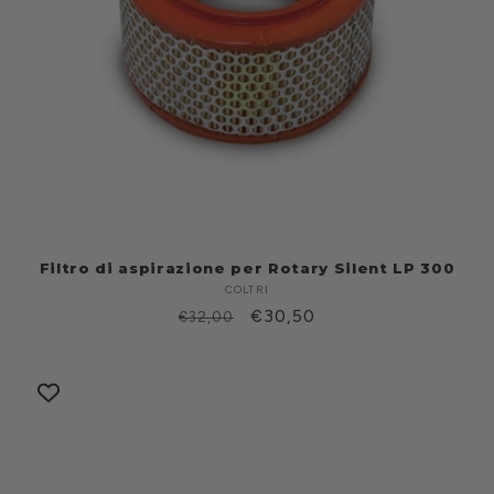
Filtro di aspirazione per Rotary Silent LP 300
COLTRI
Produttore:
Prezzo
Prezzo
€30,50
€32,00
di
scontato
listino