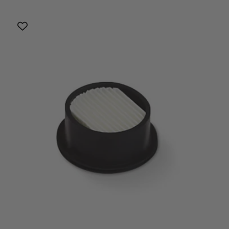
di
scontato
listino