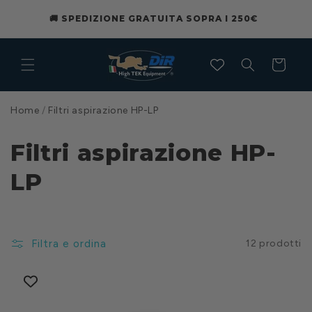
Vai
RIC
direttamente
🚚 SPEDIZIONE GRATUITA SOPRA I 250€
ai contenuti
Carrello
Home
/
Filtri aspirazione HP-LP
Filtri aspirazione HP-
LP
Filtra e ordina
12 prodotti