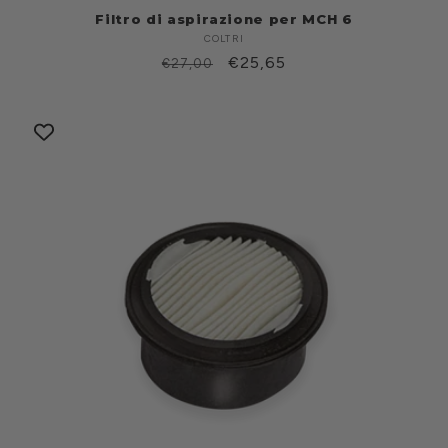
Filtro di aspirazione per MCH 6
COLTRI
Produttore:
Prezzo
Prezzo
€25,65
€27,00
di
scontato
listino