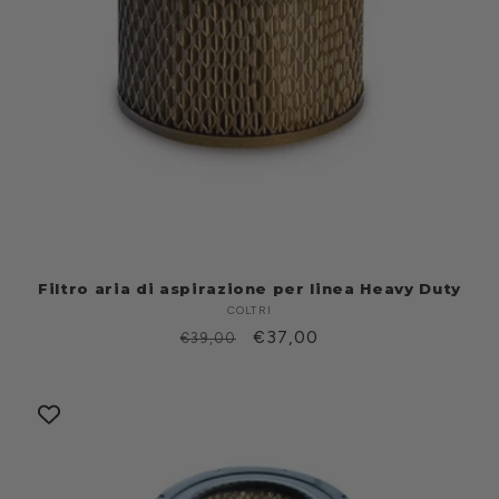
Filtro aria di aspirazione per linea Heavy Duty
COLTRI
Produttore:
Prezzo
Prezzo
€37,00
€39,00
di
scontato
listino