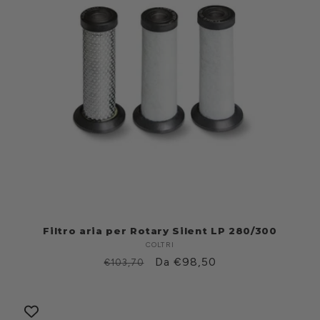
Filtro aria per Rotary Silent LP 280/300
COLTRI
Produttore:
Prezzo
Prezzo
Da €98,50
€103,70
di
scontato
listino