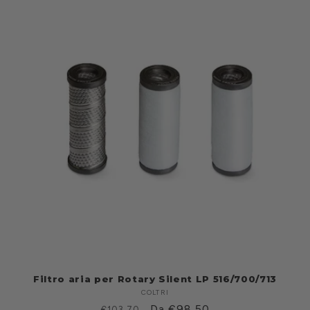
Filtro aria per Rotary Silent LP 516/700/713
COLTRI
Produttore:
Prezzo
Prezzo
Da €98,50
€103,70