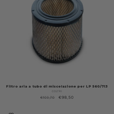
Filtro aria a tubo di miscelazione per LP 560/713
COLTRI
Produttore:
Prezzo
Prezzo
€98,50
€103,70
di
scontato
listino