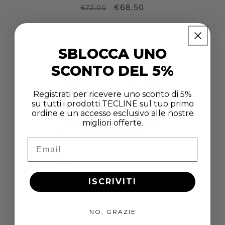
Prezzo
Prezzo
€68,50
€72,00
di
scontato
listino
SBLOCCA UNO
SCONTO DEL 5%
Registrati per ricevere uno sconto di 5%
su tutti i prodotti TECLINE sul tuo primo
ordine e un accesso esclusivo alle nostre
migliori offerte.
Email
ISCRIVITI
NO, GRAZIE