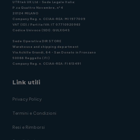
UTRtek UK Ltd - Sede Legale Italia:
P.za Quattro Novembre, n°4
20124 MILANO
Company Reg. n. CCIAA-REA: MI 1977009
VAT (ID) / Partita IVA: IT 07710920963
Codice Univoco (SDI): QULXG4S
Sede Operativa DIR STORE
Warehouse and shipping department
Via Achille Grandi, 64 - San Donato in Fronzano
50066 Reggello ( FI )
Company Reg. n. CCIAA-REA: FI 613491
Link utili
Privacy Policy
Termini e Condizioni
Resi e Rimborsi