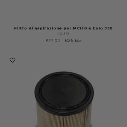
Filtro di aspirazione per MCH 8 e Eolo 330
COLTRI
Produttore:
Prezzo
Prezzo
€25,65
€27,00
di
scontato
listino