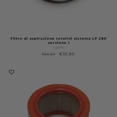
Filtro di aspirazione rotativi sistema LP 280
versione 1
COLTRI
Produttore:
Prezzo
Prezzo
€32,80
€34,50
di
scontato
listino