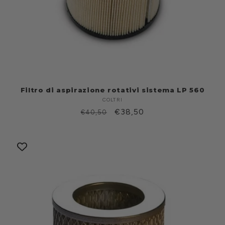
Filtro di aspirazione rotativi sistema LP 560
COLTRI
Produttore:
Prezzo
Prezzo
€38,50
€40,50
di
scontato
listino