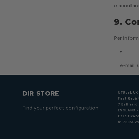
o annullar
9. Co
Per inform
e-mail:
DIR STORE
UTRtek UK 
First Regis
7 Bell Yar
Find your perfect configuration.
ENGLAND -
Certificate
n° 7835029