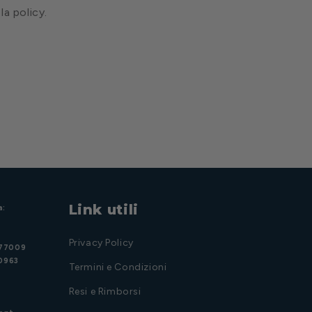
la policy.
Link utili
a:
Privacy Policy
977009
20963
Termini e Condizioni
Resi e Rimborsi