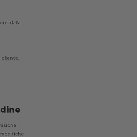
orni dalla
 cliente,
rdine
vasione.
e modifiche