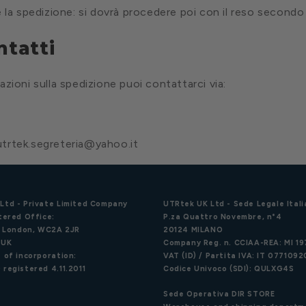
e la spedizione: si dovrà procedere poi con il reso secondo 
ntatti
azioni sulla spedizione puoi contattarci via:
 utrtek.segreteria@yahoo.it
Ltd - Private Limited Company
UTRtek UK Ltd - Sede Legale Itali
tered Office:
P.za Quattro Novembre, n°4
d, London, WC2A 2JR
20124 MILANO
 UK
Company Reg. n. CCIAA-REA: MI 1
 of incorporation:
VAT (ID) / Partita IVA: IT 077109
 registered 4.11.2011
Codice Univoco (SDI): QULXG4S
Sede Operativa DIR STORE