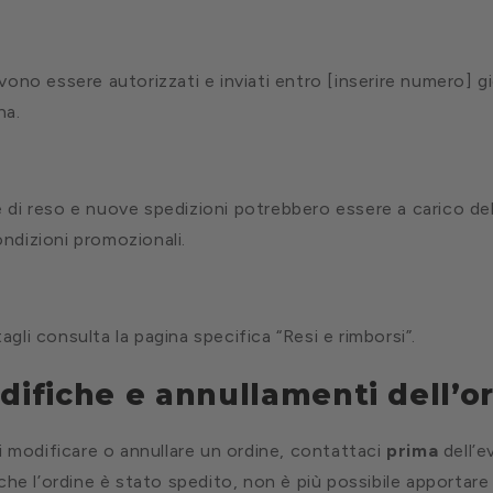
evono essere autorizzati e inviati entro [inserire numero] gi
na.
e di reso e nuove spedizioni potrebbero essere a carico del
ondizioni promozionali.
agli consulta la pagina specifica “Resi e rimborsi”.
difiche e annullamenti dell’o
i modificare o annullare un ordine, contattaci
prima
dell’e
che l’ordine è stato spedito, non è più possibile apportar