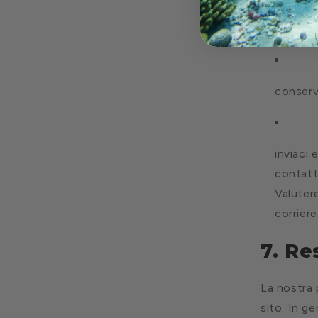
Nel raro c
conserva
inviaci
contatt
Valuter
corriere
7. Re
La nostra 
sito. In ge