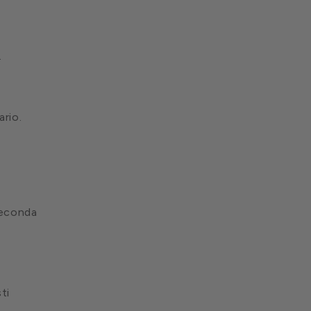
.
ario.
econda
ti