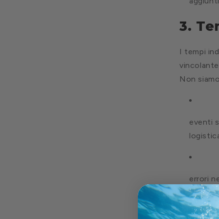
aggiuntiv
3. Te
I tempi in
vincolante
Non siamo 
eventi 
logistic
errori n