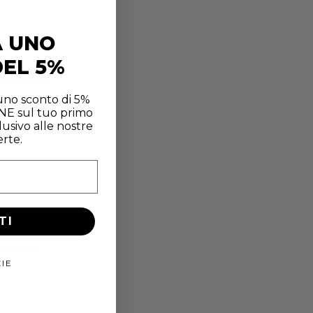
A UNO
EL 5%
mento e un
 uno sconto di 5%
INE sul tuo primo
attarci
usivo alle nostre
erte.
TI
aranno a
IE