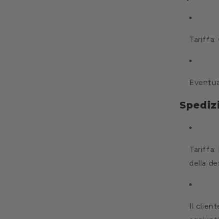
Tariffa
Eventual
Spediz
Tariffa:
della de
Il clien