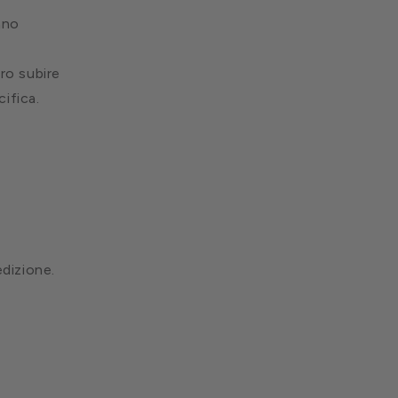
nno
ero subire
ifica.
edizione.