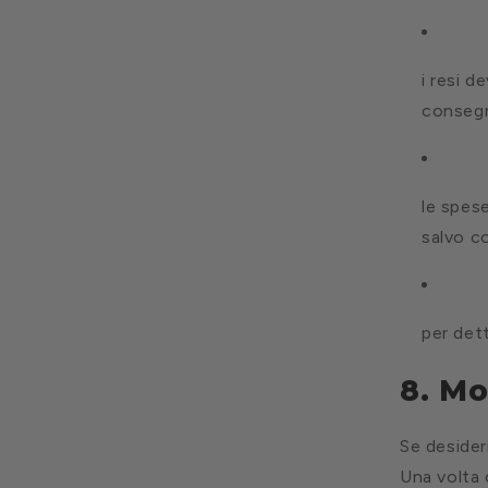
i resi d
conseg
le spes
salvo c
per dett
8. Mo
Se desider
Una volta 