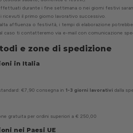
effettuati durante i fine settimana o nei giorni festivi sara
i ricevuti il primo giorno lavorativo successivo.
 alta affluenza o festività, i tempi di elaborazione potrebb
n tal caso ti contatteremo via e-mail con comunicazione spec
todi e zone di spedizione
oni in Italia
 standard: €7,90 consegna in
1
-3 giorni lavorativi
dalla sp
ne gratuita per ordini superiori a € 250,00
ioni nei Paesi UE