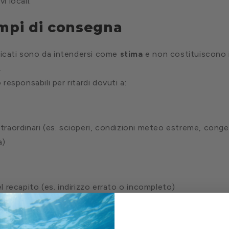
i locali.
mpi di consegna
dicati sono da intendersi come
stima
e non costituiscono
.
responsabili per ritardi dovuti a:
straordinari (es. scioperi, condizioni meteo estreme, cong
a)
el recapito (es. indirizzo errato o incompleto)