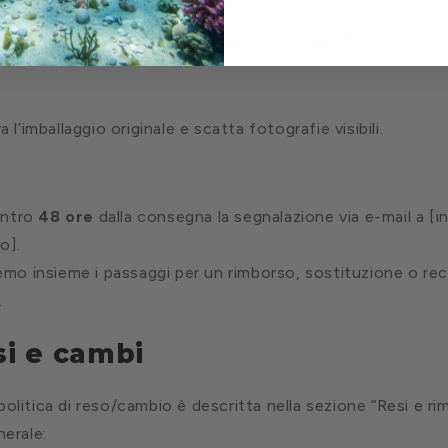
aso che il pacco arrivi danneggiato o venga smarrito:
 l’imballaggio originale e scatta fotografie visibili.
 entro
48 ore
dalla consegna la segnalazione via e-mail a [in
o].
emo insieme i passaggi per un rimborso, sostituzione o rec
.
si e cambi
politica di reso/cambio è descritta nella sezione “Resi e rim
nerale: