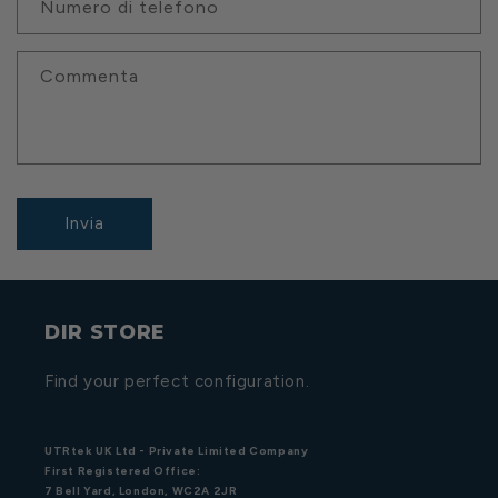
Numero di telefono
Commenta
Invia
DIR STORE
Find your perfect configuration.
UTRtek UK Ltd - Private Limited Company
First Registered Office:
7 Bell Yard, London, WC2A 2JR