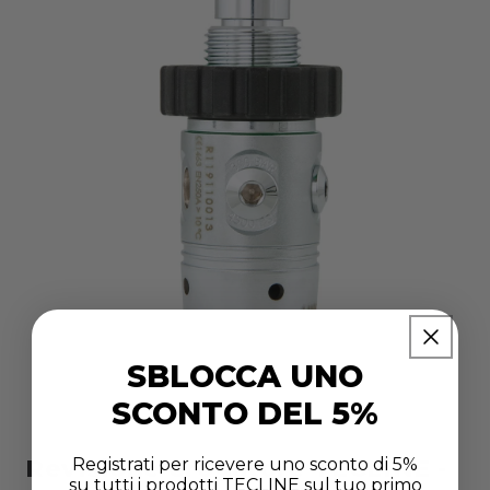
SBLOCCA UNO
SCONTO DEL 5%
Apri
contenuti
multimediali
1
Revisione erogatore TECLINE -
Registrati per ricevere uno sconto di 5%
in
su tutti i prodotti TECLINE sul tuo primo