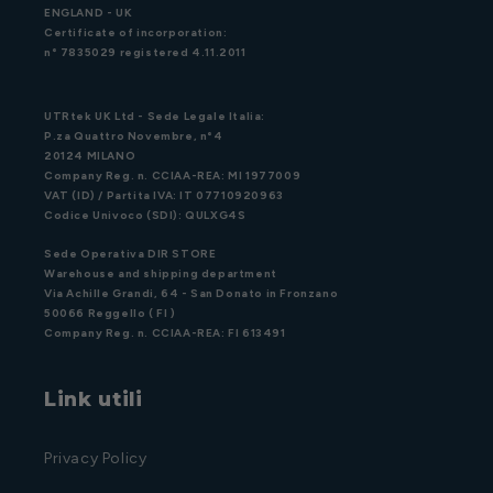
ENGLAND - UK
Certificate of incorporation:
n° 7835029 registered 4.11.2011
UTRtek UK Ltd - Sede Legale Italia:
P.za Quattro Novembre, n°4
20124 MILANO
Company Reg. n. CCIAA-REA: MI 1977009
VAT (ID) / Partita IVA: IT 07710920963
Codice Univoco (SDI): QULXG4S
Sede Operativa DIR STORE
Warehouse and shipping department
Via Achille Grandi, 64 - San Donato in Fronzano
50066 Reggello ( FI )
Company Reg. n. CCIAA-REA: FI 613491
Link utili
Privacy Policy