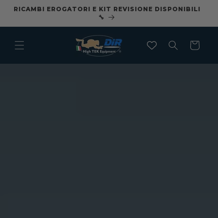
Vai
RICAMBI EROGATORI E KIT REVISIONE DISPONIBILI
CO
direttamente
🔧
ai contenuti
Carrello