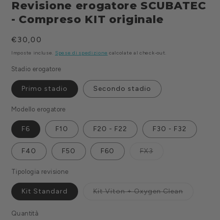
1
Revisione erogatore SCUBATEC
in
finestra
- Compreso KIT originale
modale
Prezzo
€30,00
di
Imposte incluse.
Spese di spedizione
calcolate al check-out.
listino
Stadio erogatore
Primo stadio
Secondo stadio
Modello erogatore
F6
F10
F20 - F22
F30 - F32
Variante
F40
F50
F60
FX3
esaurita
o
non
Tipologia revisione
disponibile
Variante
Kit Standard
Kit Viton + Oxygen Clean
esaurita
o
non
Quantità
Quantità
disponibil