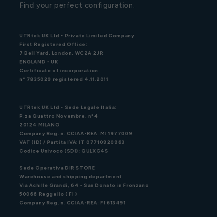
Find your perfect configuration.
UTRtek UK Ltd - Private Limited Company
First Registered Office:
7 Bell Yard, London, WC2A 2JR
ENGLAND - UK
Certificate of incorporation:
n° 7835029 registered 4.11.2011
UTRtek UK Ltd - Sede Legale Italia:
P.za Quattro Novembre, n°4
20124 MILANO
Company Reg. n. CCIAA-REA: MI 1977009
VAT (ID) / Partita IVA: IT 07710920963
Codice Univoco (SDI): QULXG4S
Sede Operativa DIR STORE
Warehouse and shipping department
Via Achille Grandi, 64 - San Donato in Fronzano
50066 Reggello ( FI )
Company Reg. n. CCIAA-REA: FI 613491