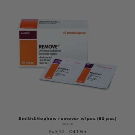
Smith&Nephew remover wipes (50 pcs)
SHE-P
Produttore:
Prezzo
Prezzo
€41,65
€49,00