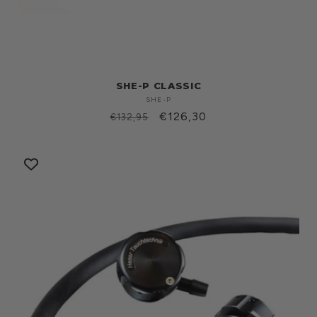
SHE-P CLASSIC
SHE-P
Produttore:
Prezzo
Prezzo
€126,30
€132,95
di
scontato
listino