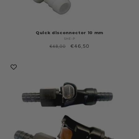
Quick disconnector 10 mm
SHE-P
Produttore:
Prezzo
Prezzo
€46,50
€48,00
di
scontato
listino