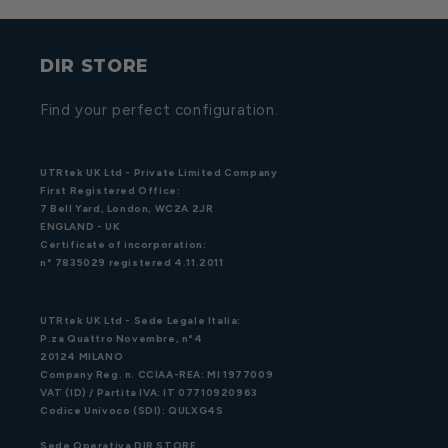
DIR STORE
Find your perfect configuration.
UTRtek UK Ltd - Private Limited Company
First Registered Office:
7 Bell Yard, London, WC2A 2JR
ENGLAND - UK
Certificate of incorporation:
n° 7835029 registered 4.11.2011
UTRtek UK Ltd - Sede Legale Italia:
P.za Quattro Novembre, n°4
20124 MILANO
Company Reg. n. CCIAA-REA: MI 1977009
VAT (ID) / Partita IVA: IT 07710920963
Codice Univoco (SDI): QULXG4S
Sede Operativa DIR STORE