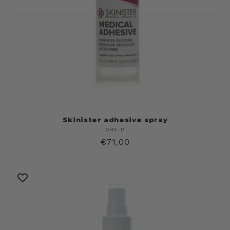
Skinister adhesive spray
SHE-P
Produttore:
Prezzo
€71,00
di
listino