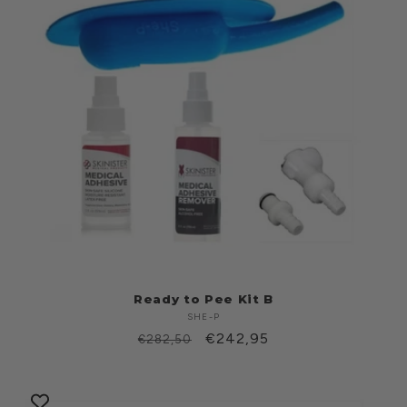
Ready to Pee Kit B
SHE-P
Produttore:
Prezzo
Prezzo
€242,95
€282,50
di
scontato
listino