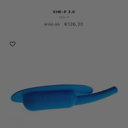
SHE-P 3.0
SHE-P
Produttore:
Prezzo
Prezzo
€126,30
€132,95
di
scontato
listino