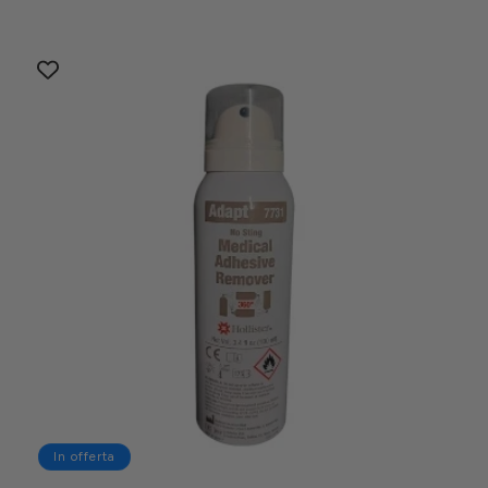
di
scontato
listino
In offerta