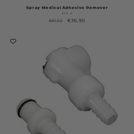
Spray Medical Adhesive Remover
SHE-P
Produttore:
Prezzo
Prezzo
€36,90
€61,50
di
scontato
listino