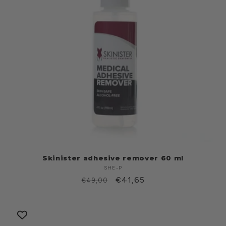
Skinister adhesive remover 60 ml
SHE-P
Produttore:
Prezzo
Prezzo
€41,65
€49,00
di
scontato
listino