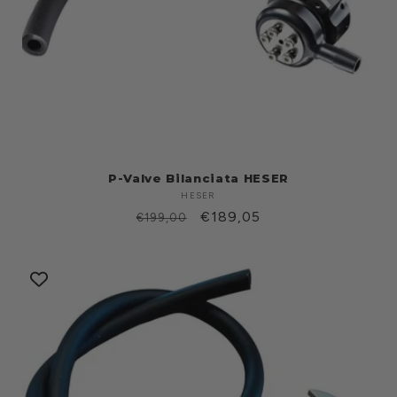
P-Valve Bilanciata HESER
HESER
Produttore:
Prezzo
Prezzo
€189,05
€199,00
di
scontato
listino