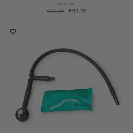
PROCEAN
Produttore:
Prezzo
Prezzo
€99,75
€105,00
di
scontato
listino