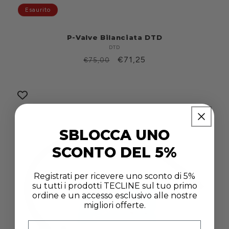
Esaurito
P-Valve Bilanciata DTD
DTD
Produttore:
Prezzo
Prezzo
€71,25
€75,00
di
scontato
listino
SBLOCCA UNO
SCONTO DEL 5%
Registrati per ricevere uno sconto di 5%
su tutti i prodotti TECLINE sul tuo primo
ordine e un accesso esclusivo alle nostre
migliori offerte.
Email