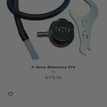
P-Valve Bilanciata 979
979
Produttore:
Prezzo
€179,00
di
listino