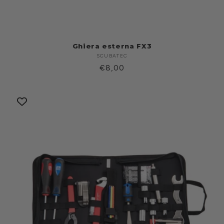
Ghiera esterna FX3
SCUBATEC
Produttore:
Prezzo
€8,00
di
listino