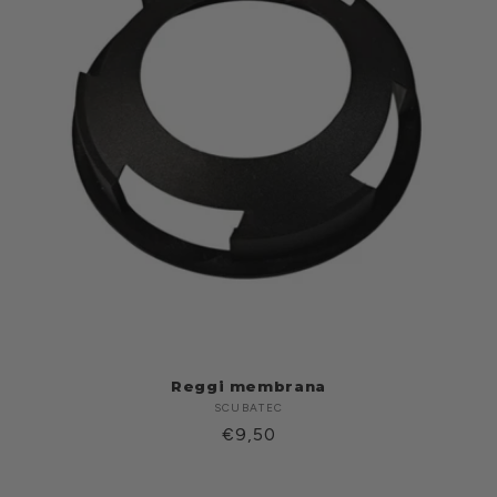
Reggi membrana
SCUBATEC
Produttore:
Prezzo
€9,50
di
listino