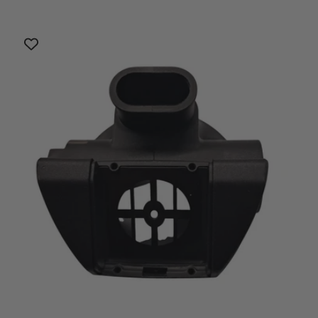
di
scontato
listino