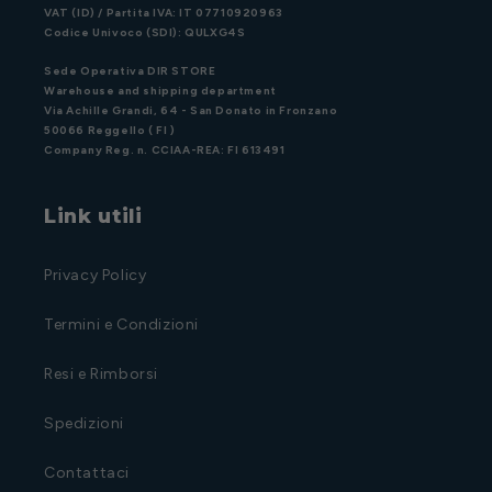
VAT (ID) / Partita IVA: IT 07710920963
Codice Univoco (SDI): QULXG4S
Sede Operativa DIR STORE
Warehouse and shipping department
Via Achille Grandi, 64 - San Donato in Fronzano
50066 Reggello ( FI )
Company Reg. n. CCIAA-REA: FI 613491
Link utili
Privacy Policy
Termini e Condizioni
Resi e Rimborsi
Spedizioni
Contattaci