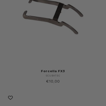
Forcella FX3
SCUBATEC
Produttore:
Prezzo
€10,00
di
listino