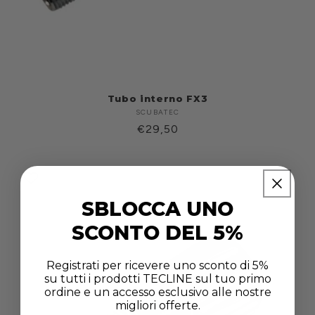
Tubo interno FX3
SCUBATEC
Produttore:
Prezzo
€29,50
di
listino
SBLOCCA UNO
SCONTO DEL 5%
Registrati per ricevere uno sconto di 5%
su tutti i prodotti TECLINE sul tuo primo
ordine e un accesso esclusivo alle nostre
migliori offerte.