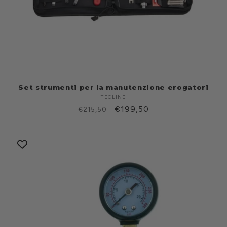
Set strumenti per la manutenzione erogatori
TECLINE
Produttore:
Prezzo
Prezzo
€199,50
€215,50
di
scontato
listino