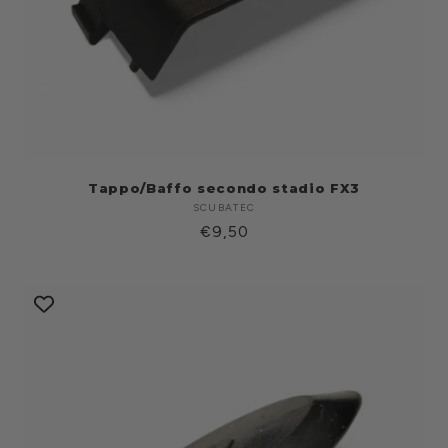
Tappo/Baffo secondo stadio FX3
SCUBATEC
Produttore:
Prezzo
€9,50
di
listino