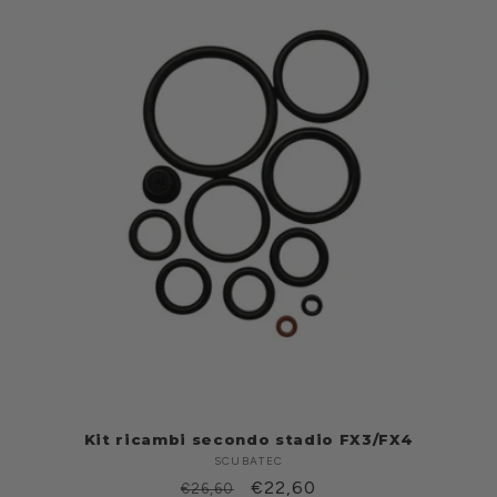
Kit ricambi secondo stadio FX3/FX4
SCUBATEC
Produttore:
Prezzo
Prezzo
€22,60
€26,60