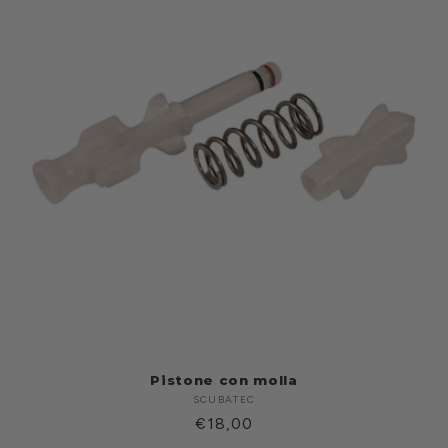
Pistone con molla
SCUBATEC
Produttore:
Prezzo
€18,00
di