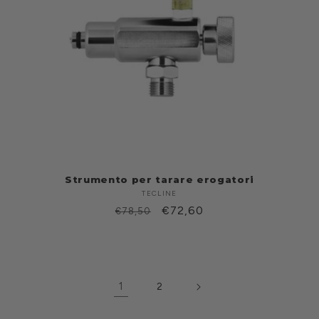
Strumento per tarare erogatori
TECLINE
Produttore:
Prezzo
Prezzo
€72,60
€78,50
di
scontato
listino
1
2