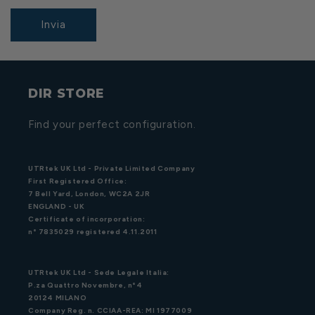
Invia
DIR STORE
Find your perfect configuration.
UTRtek UK Ltd - Private Limited Company
First Registered Office:
7 Bell Yard, London, WC2A 2JR
ENGLAND - UK
Certificate of incorporation:
n° 7835029 registered 4.11.2011
UTRtek UK Ltd - Sede Legale Italia:
P.za Quattro Novembre, n°4
20124 MILANO
Company Reg. n. CCIAA-REA: MI 1977009