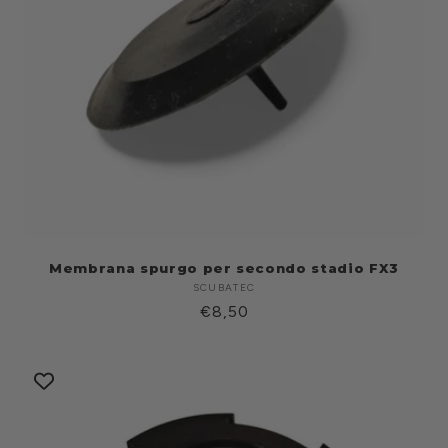
Membrana spurgo per secondo stadio FX3
SCUBATEC
Produttore:
Prezzo
€8,50
di
listino