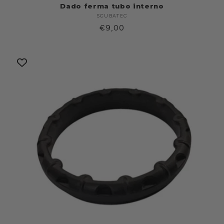
Dado ferma tubo interno
SCUBATEC
Produttore:
Prezzo
€9,00
di
listino