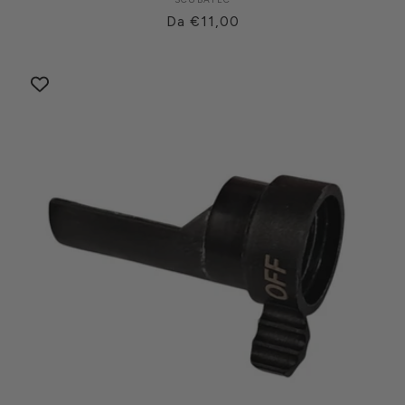
Produttore:
Prezzo
Da €11,00
di
listino