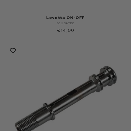
Levetta ON-OFF
SCUBATEC
Produttore:
Prezzo
€14,00
di
listino