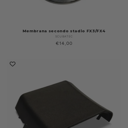
Membrana secondo stadio FX3/FX4
SCUBATEC
Produttore:
Prezzo
€14,00
di
listino