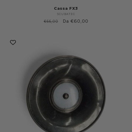
Cassa FX3
SCUBATEC
Produttore:
Prezzo
Prezzo
Da €60,00
€66,00
di
scontato
listino