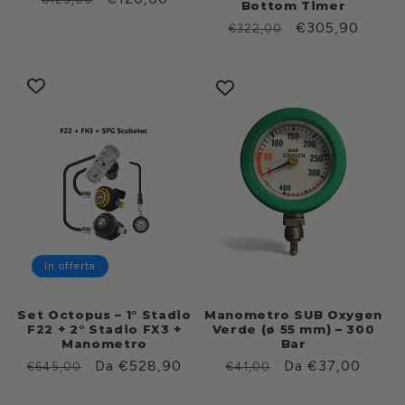
Bottom Timer
di
scontato
Prezzo
Prezzo
€305,90
€322,00
listino
di
scontato
listino
In offerta
Set Octopus – 1° Stadio
Manometro SUB Oxygen
F22 + 2° Stadio FX3 +
Verde (ø 55 mm) – 300
Manometro
Bar
Prezzo
Prezzo
Da €528,90
Prezzo
Prezzo
Da €37,00
€645,00
€41,00
di
scontato
di
scontato