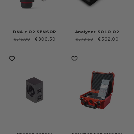
DNA + O2 SENSOR
Analyzer SOLO O2
Prezzo
Prezzo
€306,50
Prezzo
Prezzo
€562,00
€316,00
€579,50
di
scontato
di
scontato
listino
listino