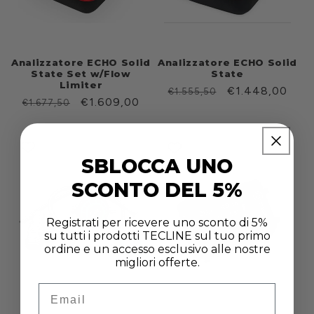
Analizzatore ECHO Solid
Analizzatore ECHO Solid
State Set w/Flow
State
Limiter
Prezzo
Prezzo
€1.448,00
€1.555,50
Prezzo
Prezzo
€1.609,00
€1.677,50
di
scontato
di
scontato
listino
listino
SBLOCCA UNO
SCONTO DEL 5%
Registrati per ricevere uno sconto di 5%
su tutti i prodotti TECLINE sul tuo primo
ordine e un accesso esclusivo alle nostre
migliori offerte.
Email