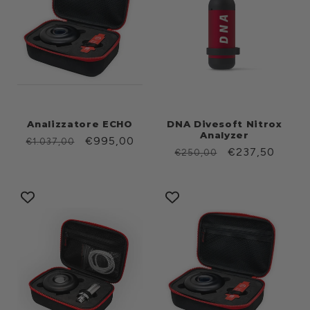
Analizzatore ECHO
DNA Divesoft Nitrox
Analyzer
Prezzo
Prezzo
€995,00
€1.037,00
Prezzo
Prezzo
€237,50
€250,00
di
scontato
di
scontato
listino
listino