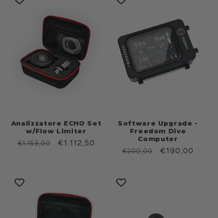
Analizzatore ECHO Set
Software Upgrade -
w/Flow Limiter
Freedom Dive
Computer
Prezzo
Prezzo
€1.112,50
€1.159,00
Prezzo
Prezzo
€190,00
€200,00
di
scontato
di
scontato
listino
listino