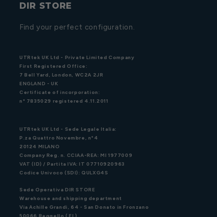
DIR STORE
Find your perfect configuration.
UTRtek UK Ltd - Private Limited Company
First Registered Office:
7 Bell Yard, London, WC2A 2JR
ENGLAND - UK
Certificate of incorporation:
n° 7835029 registered 4.11.2011
UTRtek UK Ltd - Sede Legale Italia:
P.za Quattro Novembre, n°4
20124 MILANO
Company Reg. n. CCIAA-REA: MI 1977009
VAT (ID) / Partita IVA: IT 07710920963
Codice Univoco (SDI): QULXG4S
Sede Operativa DIR STORE
Warehouse and shipping department
Via Achille Grandi, 64 - San Donato in Fronzano
50066 Reggello ( FI )