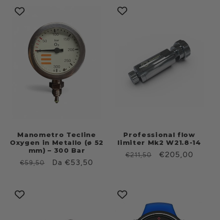
listino
listino
Manometro Tecline
Professional flow
Oxygen in Metallo (ø 52
limiter Mk2 W21.8-14
mm) – 300 Bar
Prezzo
Prezzo
€205,00
€211,50
Prezzo
Prezzo
Da €53,50
€59,50
di
scontato
di
scontato
listino
listino