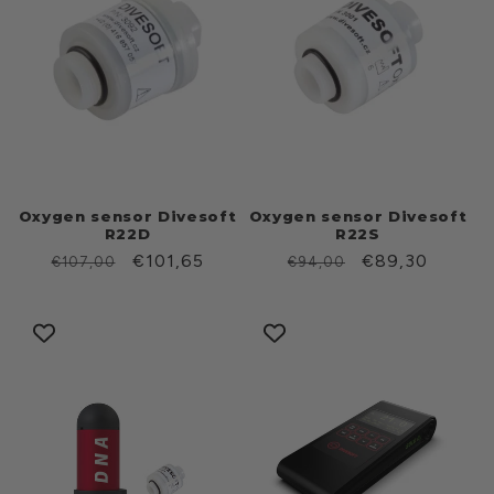
Oxygen sensor Divesoft
Oxygen sensor Divesoft
R22D
R22S
Prezzo
Prezzo
€101,65
Prezzo
Prezzo
€89,30
€107,00
€94,00
di
scontato
di
scontato
listino
listino