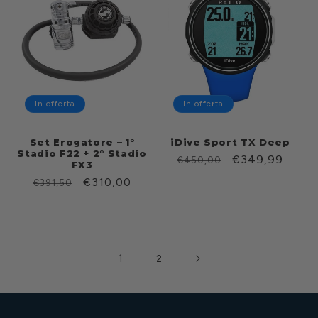
In offerta
In offerta
Set Erogatore – 1°
iDive Sport TX Deep
Stadio F22 + 2° Stadio
Prezzo
Prezzo
€349,99
€450,00
FX3
di
scontato
Prezzo
Prezzo
€310,00
€391,50
listino
di
scontato
listino
1
2