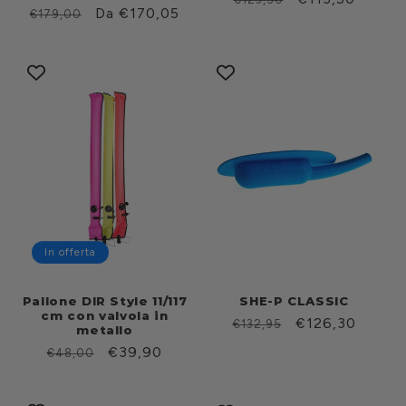
Prezzo
Prezzo
Da €170,05
€179,00
di
scontato
di
scontato
listino
listino
In offerta
Pallone DIR Style 11/117
SHE-P CLASSIC
cm con valvola in
Prezzo
Prezzo
€126,30
€132,95
metallo
di
scontato
Prezzo
Prezzo
€39,90
€48,00
listino
di
scontato
listino