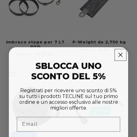
Imbraco stage per 7 LT
P-Weight da 2,750 kg
DTD
Prezzo
Prezzo
€46,50
€51,00
Prezzo
Prezzo
€35,50
€37,50
di
scontato
di
scontato
SBLOCCA UNO
listino
listino
SCONTO DEL 5%
Registrati per ricevere uno sconto di 5%
su tutti i prodotti TECLINE sul tuo primo
ordine e un accesso esclusivo alle nostre
migliori offerte.
Email
In offerta