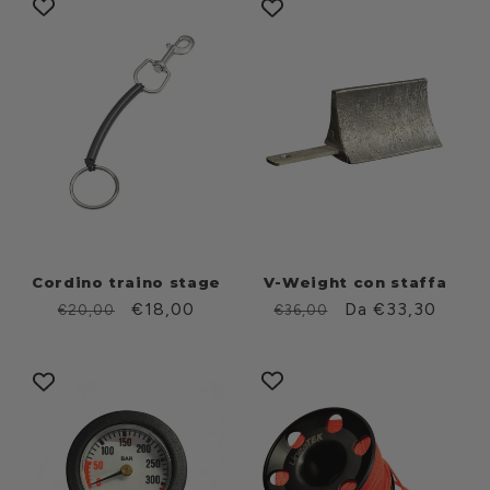
Cordino traino stage
V-Weight con staffa
Prezzo
Prezzo
€18,00
Prezzo
Prezzo
Da €33,30
€20,00
€36,00
di
scontato
di
scontato
listino
listino