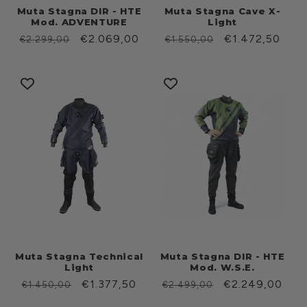
Muta Stagna DIR - HTE
Muta Stagna Cave X-
Mod. ADVENTURE
Light
Prezzo
Prezzo
€2.069,00
Prezzo
Prezzo
€1.472,50
€2.299,00
€1.550,00
di
scontato
di
scontato
listino
listino
Muta Stagna Technical
Muta Stagna DIR - HTE
Light
Mod. W.S.E.
Prezzo
Prezzo
€1.377,50
Prezzo
Prezzo
€2.249,00
€1.450,00
€2.499,00
di
scontato
di
scontato