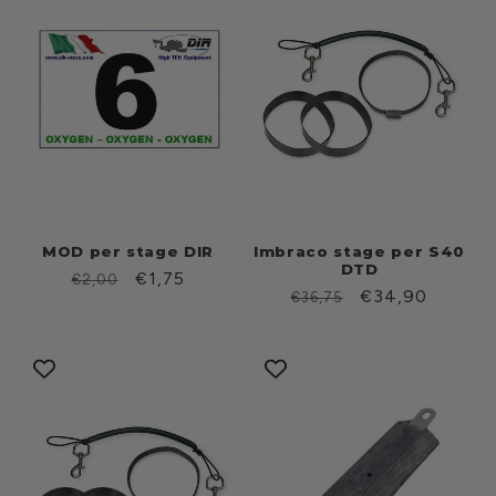
MOD per stage DIR
Imbraco stage per S40
DTD
Prezzo
Prezzo
€1,75
€2,00
Prezzo
Prezzo
€34,90
€36,75
di
scontato
di
scontato
listino
listino