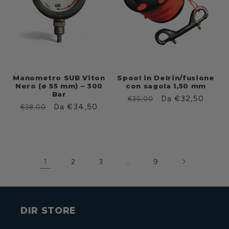
Manometro SUB Viton
Spool in Delrin/fusione
Nero (ø 55 mm) – 300
con sagola 1,50 mm
Bar
Prezzo
Prezzo
Da €32,50
€35,00
Prezzo
Prezzo
Da €34,50
€38,00
di
scontato
di
scontato
listino
listino
1
…
2
3
9
DIR STORE