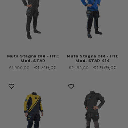
Muta Stagna DIR - HTE
Muta Stagna DIR - HTE
Mod. STAR
Mod. STAR 414
Prezzo
Prezzo
€1.710,00
Prezzo
Prezzo
€1.979,00
€1.900,00
€2.199,00
di
scontato
di
scontato
listino
listino