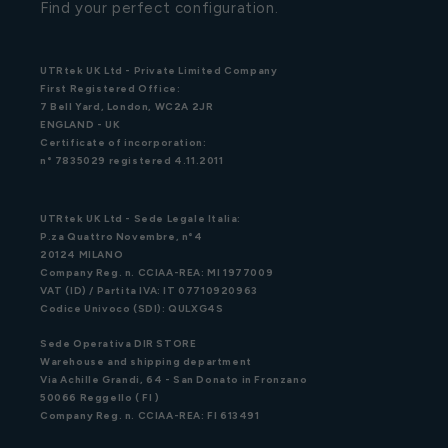
Find your perfect configuration.
UTRtek UK Ltd - Private Limited Company
First Registered Office:
7 Bell Yard, London, WC2A 2JR
ENGLAND - UK
Certificate of incorporation:
n° 7835029 registered 4.11.2011
UTRtek UK Ltd - Sede Legale Italia:
P.za Quattro Novembre, n°4
20124 MILANO
Company Reg. n. CCIAA-REA: MI 1977009
VAT (ID) / Partita IVA: IT 07710920963
Codice Univoco (SDI): QULXG4S
Sede Operativa DIR STORE
Warehouse and shipping department
Via Achille Grandi, 64 - San Donato in Fronzano
50066 Reggello ( FI )
Company Reg. n. CCIAA-REA: FI 613491