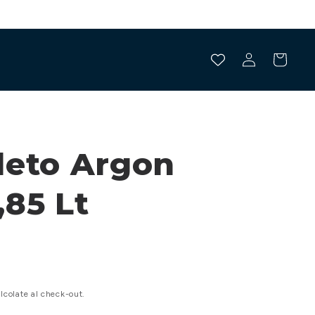
CONFIGURA LA TUA MUTA STAGNA 🥽 CLICCA QUI
Accedi
Carrello
leto Argon
85 Lt
lcolate al check-out.