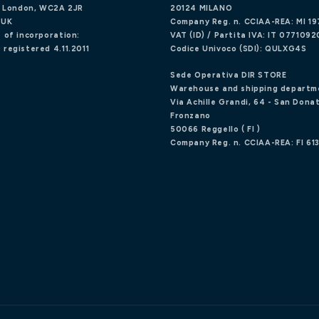
d, London, WC2A 2JR
20124 MILANO
 UK
Company Reg. n. CCIAA-REA: MI 1
 of incorporation:
VAT (ID) / Partita IVA: IT 077109
 registered 4.11.2011
Codice Univoco (SDI): QULXG4S
Sede Operativa DIR STORE
Warehouse and shipping departm
Via Achille Grandi, 64 - San Donat
Fronzano
50066 Reggello ( FI )
Company Reg. n. CCIAA-REA: FI 61