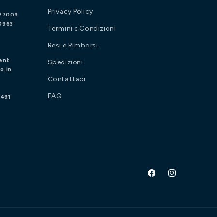
Privacy Policy
977009
20963
Termini e Condizioni
Resi e Rimborsi
ent
Spedizioni
o in
Contattaci
FAQ
3491
Facebook
Instagram