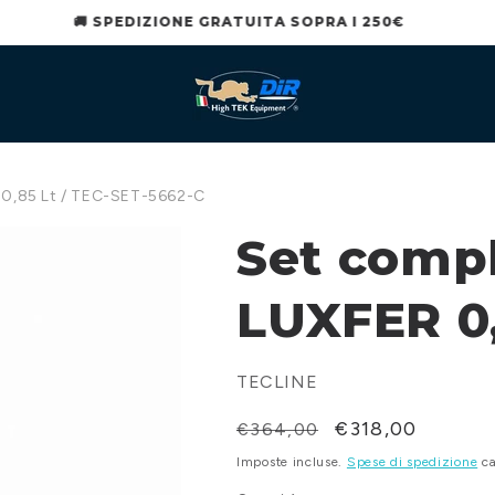
RICAMBI EROGATORI E KIT REVISIONE DISPONIBILI 🔧
 0,85 Lt / TEC-SET-5662-C
Set comp
LUXFER 0,
TECLINE
Prezzo
Prezzo
€318,00
€364,00
di
scontato
Imposte incluse.
Spese di spedizione
ca
listino