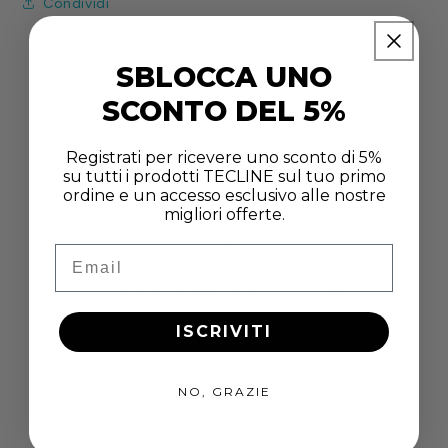
Circuit
Circuit
Condividi
(without
(without
Cable)
Cable)
SBLOCCA UNO
SCONTO DEL 5%
Spedizione in 24H
Registrati per ricevere uno sconto di 5%
su tutti i prodotti TECLINE sul tuo primo
Sui prodotti in pronta consegna
ordine e un accesso esclusivo alle nostre
migliori offerte.
Email
Sostituzione gratuita
Sostituzione gratuita della merce entro 14gg
ISCRIVITI
100% Pagamenti sicuri
NO, GRAZIE
PayPal / MasterCard / Visa e Klarna