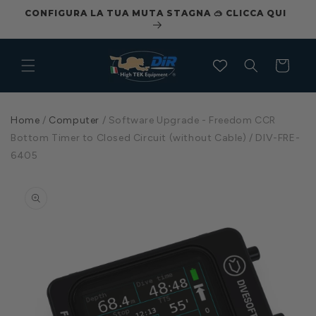
Vai
ILI
CONFIGURA LA TUA MUTA STAGNA 🥽 CLICCA QUI
direttamente
ai contenuti
Carrello
Home
/
Computer
/
Software Upgrade - Freedom CCR
Bottom Timer to Closed Circuit (without Cable) / DIV-FRE-
6405
Passa alle
informazioni
sul
prodotto