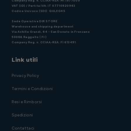
Company Reg. n. CCIAA-REA: MI 1977009
VAT (ID) / Partita IVA: IT 07710920963
Codice Univoco (SDI): QULXG4S
Sede Operativa DIR STORE
Warehouse and shipping department
Via Achille Grandi, 64 - San Donato in Fronzano
50066 Reggello ( FI )
Company Reg. n. CCIAA-REA: FI 613491
Link utili
Privacy Policy
Termini e Condizioni
Resi e Rimborsi
Spedizioni
Contattaci