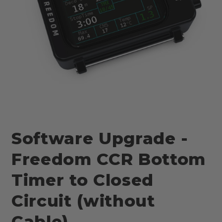
Apri
contenuti
multimediali
Software Upgrade -
1
in
finestra
Freedom CCR Bottom
modale
Timer to Closed
Circuit (without
Cable)