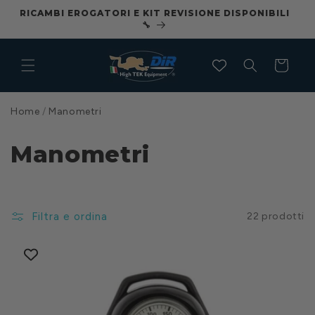
Vai
RICAMBI EROGATORI E KIT REVISIONE DISPONIBILI
CO
direttamente
🔧
ai contenuti
Carrello
Home
/
Manometri
Manometri
Filtra e ordina
22 prodotti