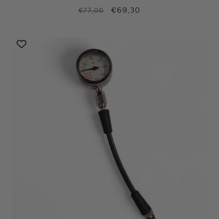
Prezzo
Prezzo
€69,30
€77,00
di
scontato
listino