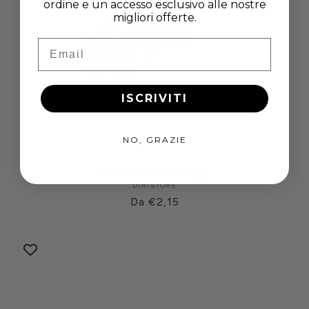
ordine e un accesso esclusivo alle nostre
migliori offerte.
Email
ISCRIVITI
NO, GRAZIE
Swivel con O-Rings
DIR-STORE
Produttore:
Prezzo
Da €2,15
di
listino