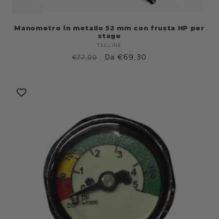
Manometro in metallo 52 mm con frusta HP per
stage
TECLINE
Produttore:
Prezzo
Prezzo
Da €69,30
€77,00
di
scontato
listino