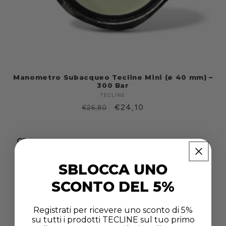
Manometro Subacqueo Tecline Mini (ø 40 mm) –
300 Bar
TECLINE
Produttore:
Prezzo
Prezzo
€24,10
€26,80
di
scontato
listino
SBLOCCA UNO
SCONTO DEL 5%
Registrati per ricevere uno sconto di 5%
su tutti i prodotti TECLINE sul tuo primo