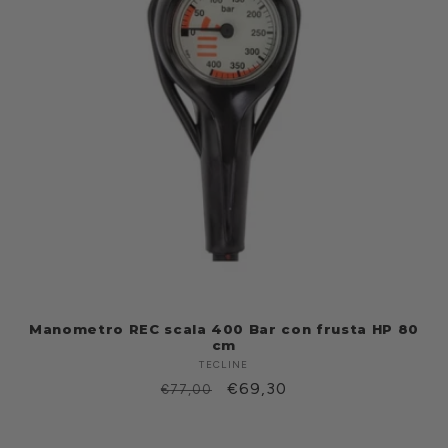
Manometro REC scala 400 Bar con frusta HP 80
cm
TECLINE
Produttore:
Prezzo
Prezzo
€69,30
€77,00
di
scontato
listino