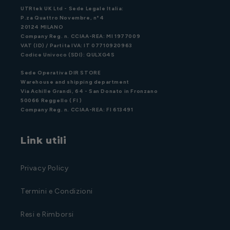
UTRtek UK Ltd - Sede Legale Italia:
P.za Quattro Novembre, n°4
20124 MILANO
Company Reg. n. CCIAA-REA: MI 1977009
VAT (ID) / Partita IVA: IT 07710920963
Codice Univoco (SDI): QULXG4S
Sede Operativa DIR STORE
Warehouse and shipping department
Via Achille Grandi, 64 - San Donato in Fronzano
50066 Reggello ( FI )
Company Reg. n. CCIAA-REA: FI 613491
Link utili
Privacy Policy
Termini e Condizioni
Resi e Rimborsi