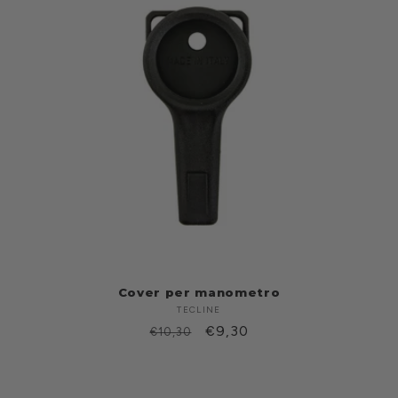
Cover per manometro
TECLINE
Produttore:
Prezzo
Prezzo
€9,30
€10,30
di
scontato
listino