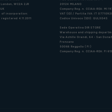
d, London, WC2A 2JR
20124 MILANO
 UK
Company Reg. n. CCIAA-REA: MI 1
 of incorporation:
VAT (ID) / Partita IVA: IT 077109
 registered 4.11.2011
Codice Univoco (SDI): QULXG4S
Sede Operativa DIR STORE
Warehouse and shipping departm
Via Achille Grandi, 64 - San Donat
Fronzano
50066 Reggello ( FI )
Company Reg. n. CCIAA-REA: FI 61