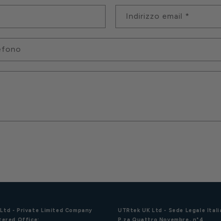
Indirizzo email
*
efono
Ltd - Private Limited Company
UTRtek UK Ltd - Sede Legale Itali
tered Office:
P.za Quattro Novembre, n°4