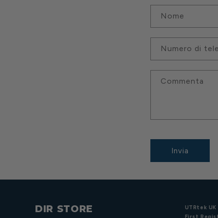
Nome
Numero di tel
Commenta
Invia
DIR STORE
UTRtek UK 
First Regis