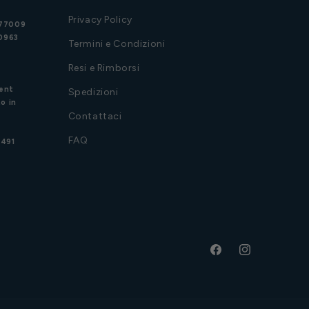
Privacy Policy
977009
20963
Termini e Condizioni
Resi e Rimborsi
ent
Spedizioni
o in
Contattaci
FAQ
3491
Facebook
Instagram