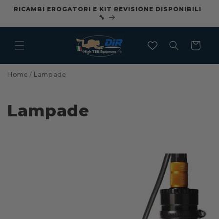
Vai
RICAMBI EROGATORI E KIT REVISIONE DISPONIBILI
CO
direttamente
🔧
ai contenuti
Carrello
Home
/
Lampade
C
Lampade
o
l
l
e
z