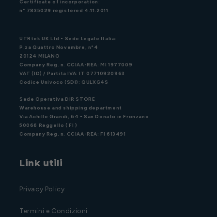
Certificate of incorporation:
n° 7835029 registered 4.11.2011
UTRtek UK Ltd - Sede Legale Italia:
P.za Quattro Novembre, n°4
20124 MILANO
Company Reg. n. CCIAA-REA: MI 1977009
VAT (ID) / Partita IVA: IT 07710920963
Codice Univoco (SDI): QULXG4S
Sede Operativa DIR STORE
Warehouse and shipping department
Via Achille Grandi, 64 - San Donato in Fronzano
50066 Reggello ( FI )
Company Reg. n. CCIAA-REA: FI 613491
Link utili
Privacy Policy
Termini e Condizioni