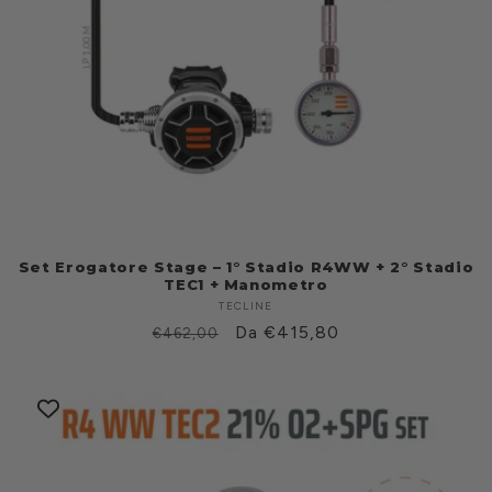
Set Erogatore Stage – 1° Stadio R4WW + 2° Stadio
TEC1 + Manometro
TECLINE
Fabricante:
Prezzo
Prezzo
Da €415,80
€462,00
di
scontato
listino