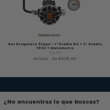
Set Erogatore Stage – 1° Stadio R4 + 2° Stadio
TEC2 + Manometro
TECLINE
Fabricante:
Prezzo
Prezzo
Da €428,40
€476,00
di
scontato
listino
¿No encuentras lo que buscas?