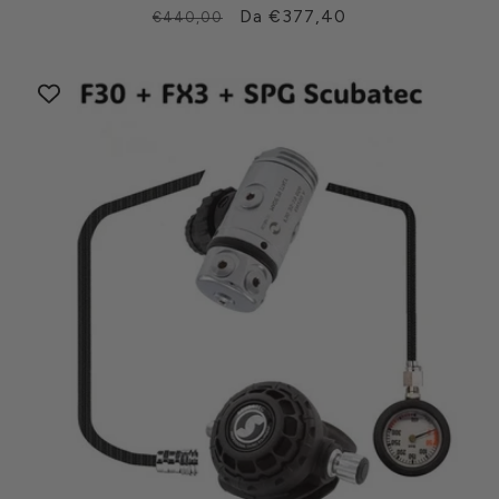
Prezzo
Prezzo
Da €377,40
€440,00
di
scontato
listino