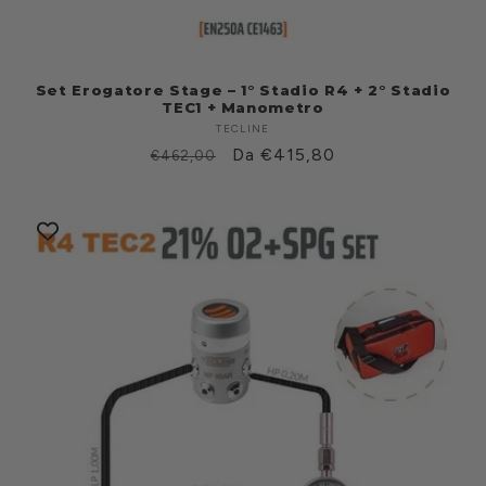
Set Erogatore Stage – 1° Stadio R4 + 2° Stadio
TEC1 + Manometro
TECLINE
Fabricante:
Prezzo
Prezzo
Da €415,80
€462,00
di
scontato
listino