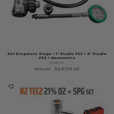
Set Erogatore Stage – 1° Stadio F22 + 2° Stadio
FX3 + Manometro
SCUBATEC
Fabricante:
Prezzo
Prezzo
Da €374,00
€440,00
di
scontato
listino