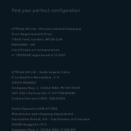
Find your perfect configuration.
UTRtek UK Ltd - Private Limited Company
First Registered Office:
7 Bell Yard, London, WC2A 2JR
ENGLAND - UK
Certificate of incorporation:
n° 7835029 registered 4.11.2011
UTRtek UK Ltd - Sede Legale Italia:
P.za Quattro Novembre, n°4
20124 MILANO
Company Reg. n. CCIAA-REA: MI 1977009
VAT (ID) / Partita IVA: IT 07710920963
Codice Univoco (SDI): QULXG4S
Sede Operativa DIR STORE
Warehouse and shipping department
Via Achille Grandi, 64 - San Donato in Fronzano
50066 Reggello ( FI )
Company Reg. n. CCIAA-REA: FI 613491