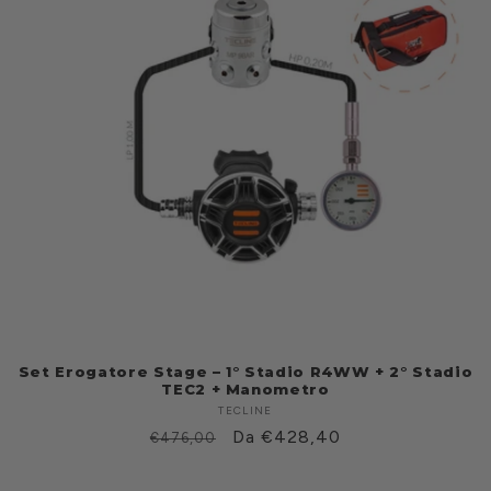
Set Erogatore Stage – 1° Stadio R4WW + 2° Stadio
TEC2 + Manometro
TECLINE
Fabricante:
Prezzo
Prezzo
Da €428,40
€476,00
di
scontato
listino