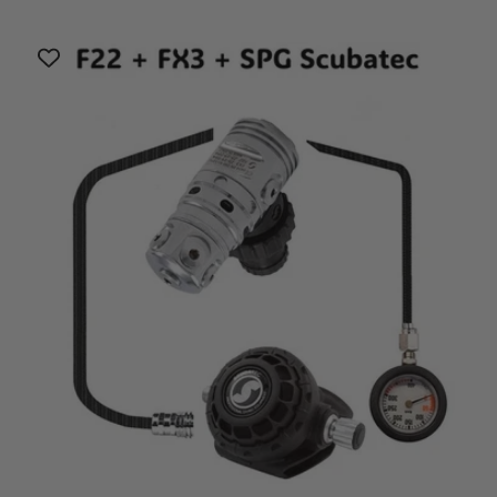
di
scontato
listino