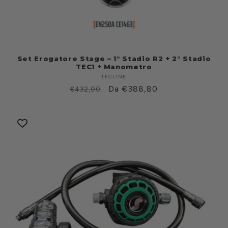
Set Erogatore Stage – 1° Stadio R2 + 2° Stadio
TEC1 + Manometro
TECLINE
Fabricante:
Prezzo
Prezzo
Da €388,80
€432,00
di
scontato
listino