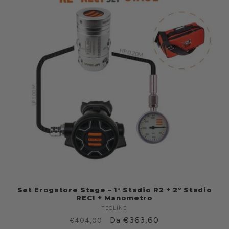
Set Erogatore Stage – 1° Stadio R2 + 2° Stadio
REC1 + Manometro
TECLINE
Fabricante:
Prezzo
Prezzo
Da €363,60
€404,00