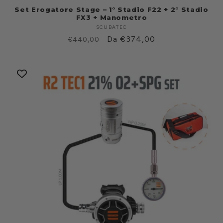
Set Erogatore Stage – 1° Stadio F22 + 2° Stadio
FX3 + Manometro
SCUBATEC
Fabricante:
Prezzo
Prezzo
Da €374,00
€440,00
di
scontato
listino