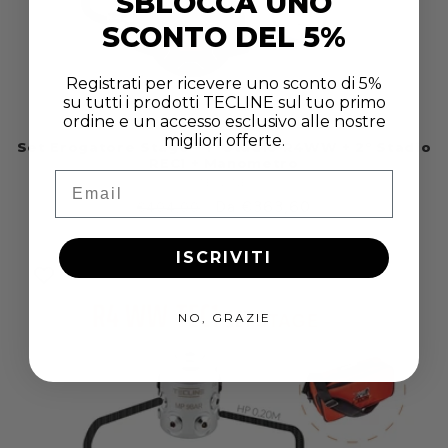
SBLOCCA UNO
SCONTO DEL 5%
Registrati per ricevere uno sconto di 5%
su tutti i prodotti TECLINE sul tuo primo
ordine e un accesso esclusivo alle nostre
migliori offerte.
Set Erogatore Stage – 1° Stadio R4WW + 2° Stadio
REC1 + Manometro
Email
TECLINE
Fabricante:
Prezzo
Prezzo
Da €363,60
€404,00
di
scontato
listino
ISCRIVITI
NO, GRAZIE