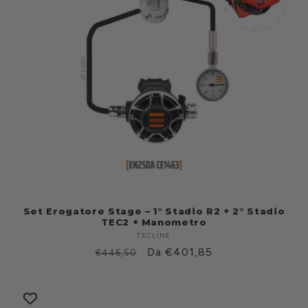
Set Erogatore Stage – 1° Stadio R2 + 2° Stadio
TEC2 + Manometro
TECLINE
Fabricante:
Prezzo
Prezzo
Da €401,85
€446,50
di
scontato
listino