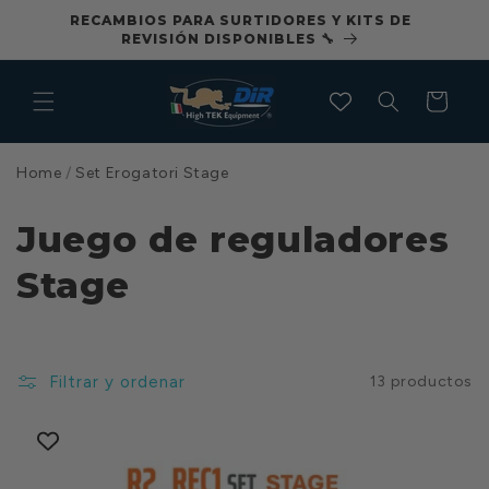
Ir
S A
RECAMBIOS PARA SURTIDORES Y KITS DE
CON
directamente
REVISIÓN DISPONIBLES 🔧
al contenido
Carrito
Home
/
Set Erogatori Stage
Juego de reguladores
Stage
Filtrar y ordenar
13 productos