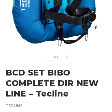
Open
O
1
2
media
m
of
1
/
3
in
i
a
a
modal
m
BCD SET BIBO
window
w
COMPLETE DIR NEW
LINE – Tecline
TECLINE