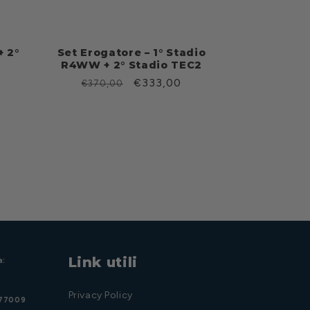
+ 2°
Set Erogatore – 1° Stadio
R4WW + 2° Stadio TEC2
Prezzo
Prezzo
€333,00
€370,00
di
scontato
listino
Link utili
a:
Privacy Policy
977009