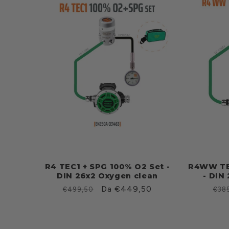
R4 TEC1 + SPG 100% O2 Set -
R4WW TEC
DIN 26x2 Oxygen clean
- DIN
Prezzo
Prezzo
Da €449,50
Pre
€499,50
€38
di
scontato
di
listino
list