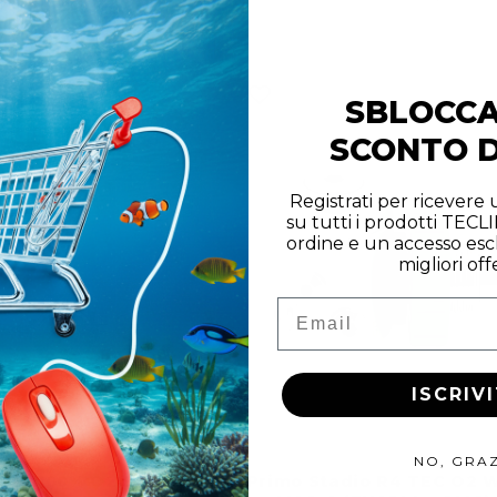
scontato
di
scontato
ino
listino
SBLOCC
SCONTO D
Registrati per ricevere
su tutti i prodotti TECL
ordine e un accesso escl
migliori off
Email
ISCRIVI
NO, GRAZ
C2 100% O2 Set - DIN
Primo Stadio R4 TEC O2