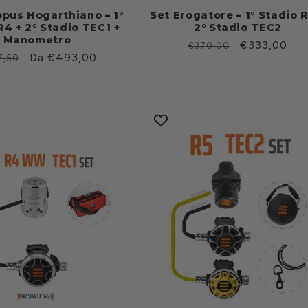
opus Hogarthiano – 1°
Set Erogatore – 1° Stadio 
R4 + 2° Stadio TEC1 +
2° Stadio TEC2
Manometro
Prezzo
Prezzo
€333,00
€370,00
zzo
Prezzo
Da €493,00
7,50
di
scontato
scontato
listino
ino