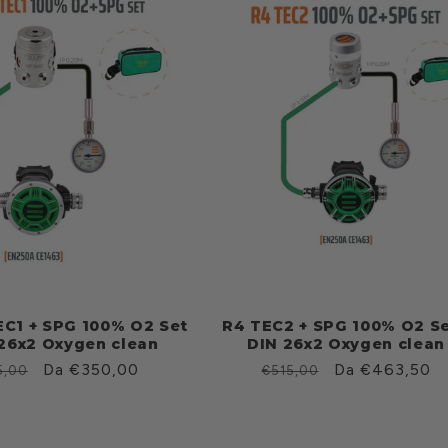
1 + SPG 100% O2 Set
R4 TEC2 + SPG 100% O2 Se
 26x2 Oxygen clean
DIN 26x2 Oxygen clean
zzo
Prezzo
Da €350,00
Prezzo
Prezzo
Da €463,50
5,00
€515,00
scontato
di
scontato
ino
listino