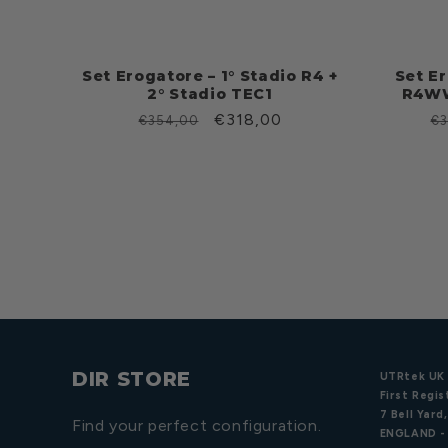
Set Erogatore – 1° Stadio R4 +
Set Er
2° Stadio TEC1
R4WW
Prezzo
Prezzo
€318,00
P
€354,00
€3
di
scontato
di
listino
li
DIR STORE
UTRtek UK 
First Regis
7 Bell Yar
Find your perfect configuration.
ENGLAND -