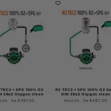
TEC2 + SPG 100% O2
R2 TEC2 + SPG 100% O2 Se
IN 26x2 Oxygen clean
DIN 26x2 Oxygen clean
zzo
Prezzo
Da €391,00
Prezzo
Prezzo
Da €487,00
5,00
€542,00
scontato
di
scontato