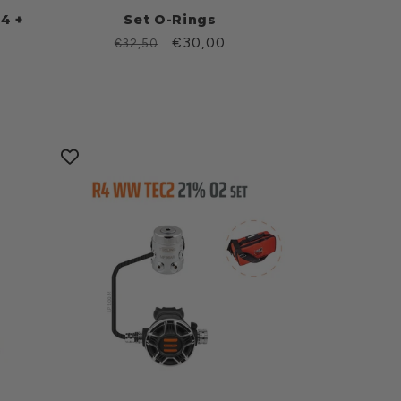
R4 +
Set O-Rings
Prezzo
Prezzo
€30,00
€32,50
di
scontato
listino