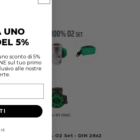
di
scontato
listino
A UNO
EL 5%
 uno sconto di 5%
INE sul tuo primo
usivo alle nostre
erte.
TI
IE
 WW
R2 REC1 100% O2 Set - DIN 26x2