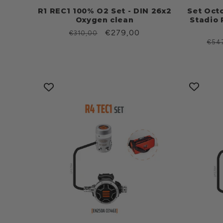
R1 REC1 100% O2 Set - DIN 26x2
Set Oct
Oxygen clean
Stadio 
Prezzo
Prezzo
€279,00
€310,00
Pre
€54
di
scontato
di
listino
list