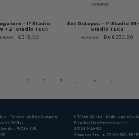
ogatore – 1° Stadio
Set Octopus – 1° Stadio R5 
 + 2° Stadio TEC1
Stadio TEC2
rezzo
Prezzo
€318,00
Prezzo
Prezzo
Da €550,80
54,00
€612,00
scontato
di
scontato
stino
listino
1
…
2
3
5
Ltd - Private Limited Company
UTRtek UK Ltd - Sede Legale Itali
tered Office:
P.za Quattro Novembre, n°4
d, London, WC2A 2JR
20124 MILANO
 UK
Company Reg. n. CCIAA-REA: MI 1