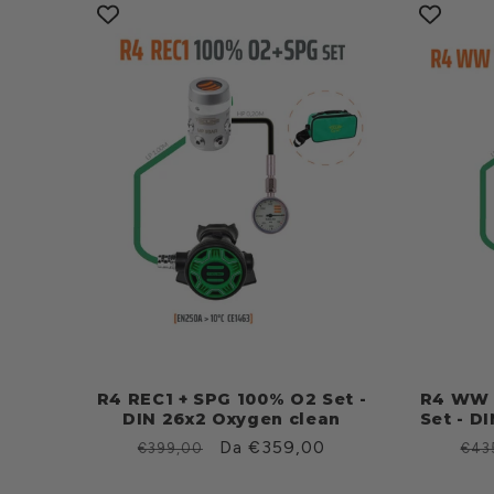
R4 REC1 + SPG 100% O2 Set -
R4 WW 
DIN 26x2 Oxygen clean
Set - D
Prezzo
Prezzo
Da €359,00
Pre
€399,00
€43
di
scontato
di