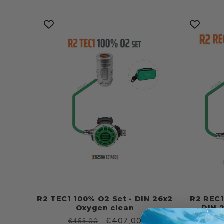
listino
list
R2 TEC1 100% O2 Set - DIN 26x2
R2 REC1
Oxygen clean
DIN 
Prezzo
Prezzo
€407,00
Pre
€453,00
€42