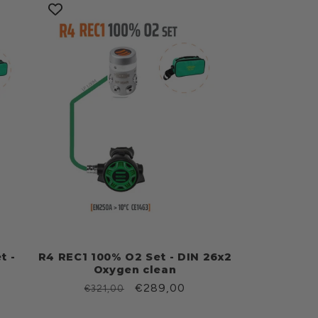
t -
R4 REC1 100% O2 Set - DIN 26x2
Oxygen clean
Prezzo
Prezzo
€289,00
€321,00
di
scontato