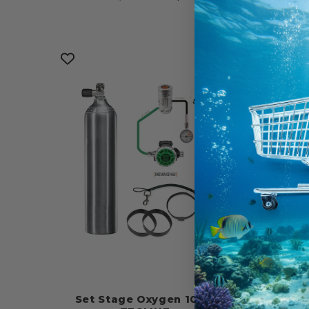
di
scontato
di
listino
list
Set Stage Oxygen 100%
R4WW TE