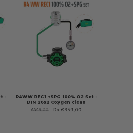
t -
R4WW REC1 +SPG 100% O2 Set -
DIN 26x2 Oxygen clean
Prezzo
Prezzo
Da €359,00
€399,00
di
scontato
listino